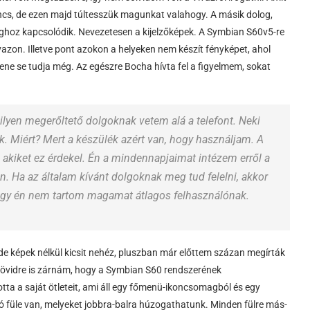
ncs, de ezen majd túltesszük magunkat valahogy. A másik dolog,
nyaghoz kapcsolódik. Nevezetesen a kijelzőképek. A Symbian S60v5-re
zon. Illetve pont azokon a helyeken nem készít fényképet, ahol
ne se tudja még. Az egészre Bocha hívta fel a figyelmem, sokat
lyen megerőltető dolgoknak vetem alá a telefont. Neki
. Miért? Mert a készülék azért van, hogy használjam. A
 akiket ez érdekel. Én a mindennapjaimat intézem erről a
n. Ha az általam kívánt dolgoknak meg tud felelni, akkor
, hogy én nem tartom magamat átlagos felhasználónak.
 de képek nélkül kicsit nehéz, pluszban már előttem százan megírták
 rövidre is zárnám, hogy a Symbian S60 rendszerének
tta a saját ötleteit, ami áll egy főmenü-ikoncsomagból és egy
ó füle van, melyeket jobbra-balra húzogathatunk. Minden fülre más-