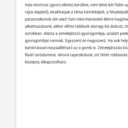
más shortcut (gyors elérés) kerülhet, nem lehet két fülön ug
rajta alapból), kirakhatjuk a téma háttérképét, a fényképa
parancsikonok cím alatt futó mini-menünket illetve hagyha
alkalmazásunk, akkor előtte találunk alul egy kis dobozt, m
sorokban. Alatta a zenelejátszó gyorsgombja, azalatt ped
gyorsgombjai vannak. Egyszerű és nagyszerű. Ha sok helyet
kattintással visszaállítható az a gomb is. Zenelejátszás köz
flash tartalommá. Ahová tapicskolunk, ott fehér robbanás jön
közepes, kikapcsolható.