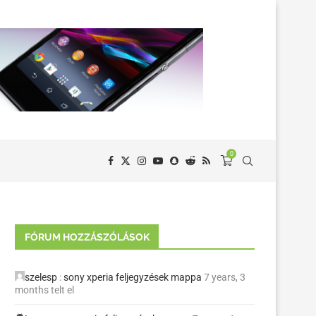
0
FÓRUM HOZZÁSZÓLÁSOK
szelesp
:
sony xperia feljegyzések mappa
7 years, 3
months telt el