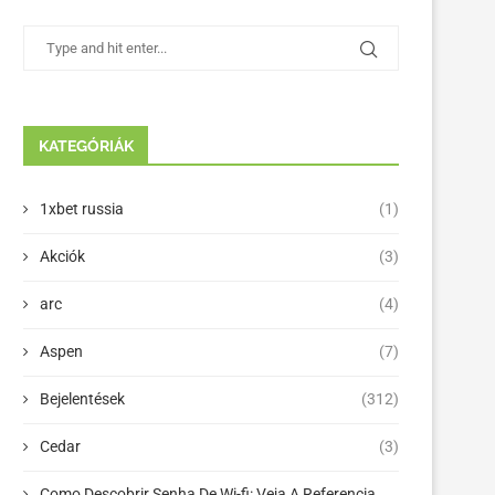
KATEGÓRIÁK
1xbet russia
(1)
Akciók
(3)
arc
(4)
Aspen
(7)
Bejelentések
(312)
Cedar
(3)
Como Descobrir Senha De Wi-fi: Veja A Referencia