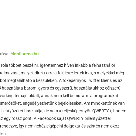
rrása:
Mobilarena.hu
k róla többet beszélni. Ígéretemhez híven inkább a felhasználói
mazást, melyek direkt erre a felületre lettek írva, s melyekkel még
ból megtalálható a készüléken. A főképernyős Twitter kliens és az
ő használata baromi gyors és egyszerű, használatukhoz célszerű
etworking témájú oldalt, annak nem kell bemutatni a programokat
 ismerősöket, engedélyezhetünk bejelöléseket. Ám mindkettőnek van
billentyűzetét használja, de nem a teljesképernyős QWERTY-t, hanem
Ez egy rossz pont. A Facebook saját QWERTY billentyűzettel
elrendezve, így nem nehéz elgépelni dolgokat és szintén nem okoz
len.