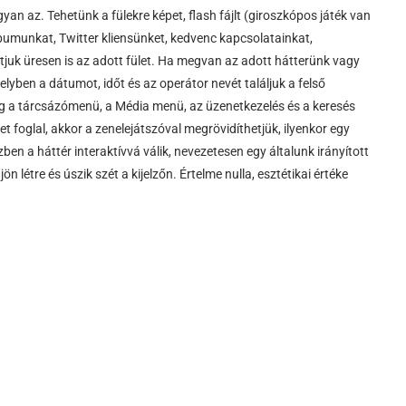
yan az. Tehetünk a fülekre képet, flash fájlt (giroszkópos játék van
lbumunkat, Twitter kliensünket, kedvenc kapcsolatainkat,
tjuk üresen is az adott fület. Ha megvan az adott hátterünk vagy
elyben a dátumot, időt és az operátor nevét találjuk a felső
ig a tárcsázómenü, a Média menü, az üzenetkezelés és a keresés
 foglal, akkor a zenelejátszóval megrövidíthetjük, ilyenkor egy
ben a háttér interaktívvá válik, nevezetesen egy általunk irányított
 létre és úszik szét a kijelzőn. Értelme nulla, esztétikai értéke