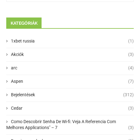
KATEGÓRIÁK
1xbet russia
(1)
Akciók
(3)
arc
(4)
Aspen
(7)
Bejelentések
(312)
Cedar
(3)
Como Descobrir Senha De Wi-fi: Veja A Referencia Com
Melhores Applications" – 7
(3)