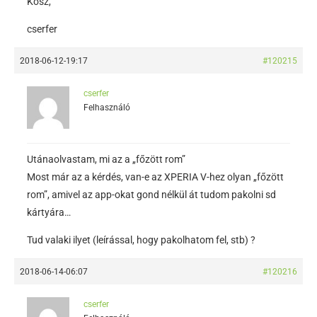
Kösz,
cserfer
2018-06-12-19:17
#120215
cserfer
Felhasználó
Utánaolvastam, mi az a „főzött rom”
Most már az a kérdés, van-e az XPERIA V-hez olyan „főzött
rom”, amivel az app-okat gond nélkül át tudom pakolni sd
kártyára…
Tud valaki ilyet (leírással, hogy pakolhatom fel, stb) ?
2018-06-14-06:07
#120216
cserfer