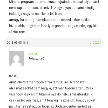
Minden program automatikusan ujraindul, hacsak olyan ami
nem kap parancsot. de mivel ez egy olyan app ami mindig
indul, igy nagyon nem lehet leállitani.
amúgy ha a progrsamokat is sd-re teszed akkor sokkal
biztosabb, hogy nem lesz ilyen gondod, vagy esetleg egy kis
főzött rom.
2018-05-05-18:11
#120204
cserfer
Felhasználó
Köszi,
amit lehetett már régen átraktam SD -re. A rendszer
alkalmazásokat nem hagyja, ezt meg tudom érteni. Csak
valahogy le akarom tiltani a nyakló nélküli frissítéseket –
csak az legyen friss, amit tényleg használok. Amúgy sokat
javult a helyzet azóta, hogy az Update Center mellett az