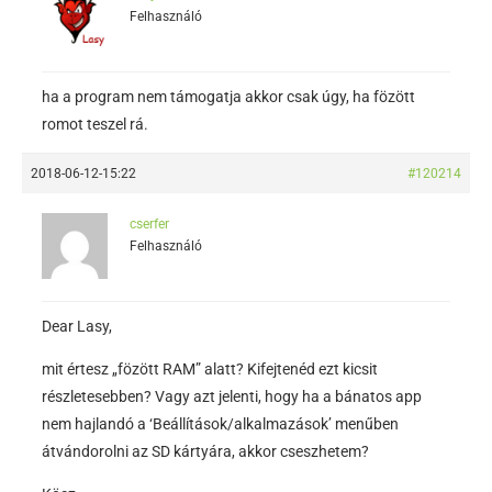
Felhasználó
ha a program nem támogatja akkor csak úgy, ha fözött
romot teszel rá.
2018-06-12-15:22
#120214
cserfer
Felhasználó
Dear Lasy,
mit értesz „fözött RAM” alatt? Kifejtenéd ezt kicsit
részletesebben? Vagy azt jelenti, hogy ha a bánatos app
nem hajlandó a ‘Beállítások/alkalmazások’ menűben
átvándorolni az SD kártyára, akkor cseszhetem?