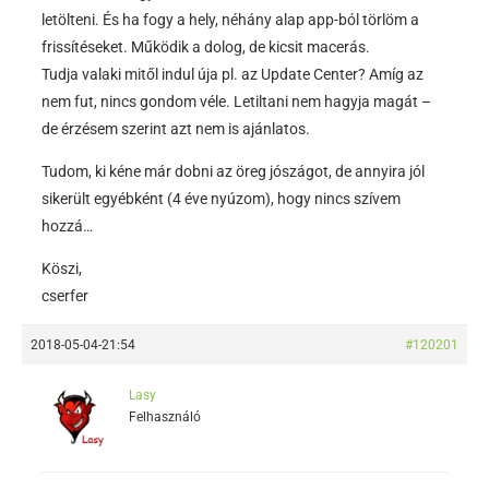
letölteni. És ha fogy a hely, néhány alap app-ból törlöm a
frissítéseket. Működik a dolog, de kicsit macerás.
Tudja valaki mitől indul úja pl. az Update Center? Amíg az
nem fut, nincs gondom véle. Letiltani nem hagyja magát –
de érzésem szerint azt nem is ajánlatos.
Tudom, ki kéne már dobni az öreg jószágot, de annyira jól
sikerült egyébként (4 éve nyúzom), hogy nincs szívem
hozzá…
Köszi,
cserfer
2018-05-04-21:54
#120201
Lasy
Felhasználó