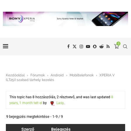
0
Kezdőoldal
›
Fórumok
›
Android
›
Mobiltelefonok
›
XPERIA V
(LT25i) szabad tárhely kezelés
This topic has 8 hozzászólás, 2 résztvevő, and was last updated
8
years, 1 month telt el
by
Lasy
.
9 bejegyzés megtekintése - 1-9 / 9
Szerző
Bejegyzés