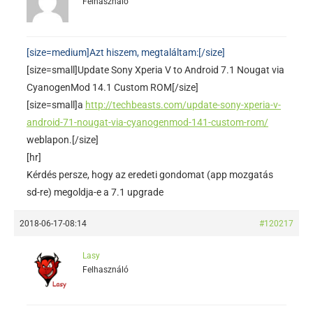
Felhasználó
[size=medium]Azt hiszem, megtaláltam:[/size]
[size=small]Update Sony Xperia V to Android 7.1 Nougat via
CyanogenMod 14.1 Custom ROM[/size]
[size=small]a
http://techbeasts.com/update-sony-xperia-v-
android-71-nougat-via-cyanogenmod-141-custom-rom/
weblapon.[/size]
[hr]
Kérdés persze, hogy az eredeti gondomat (app mozgatás
sd-re) megoldja-e a 7.1 upgrade
2018-06-17-08:14
#120217
Lasy
Felhasználó