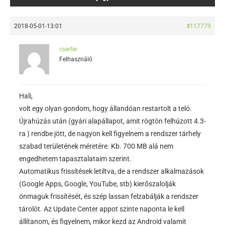
2018-05-01-13:01
#117779
cserfer
Felhasználó
Hali,
volt egy olyan gondom, hogy állandóan restartolt a teló.
Újrahúzás után (gyári alapállapot, amit rögtön felhúzott 4.3-
ra ) rendbe jött, de nagyon kell figyelnem a rendszer tárhely
szabad területének méretére. Kb. 700 MB alá nem
engedhetem tapasztalataim szerint.
Automatikus frissítések letiltva, de a rendszer alkalmazások
(Google Apps, Google, YouTube, stb) kierőszalolják
önmaguk frissítését, és szép lassan felzabálják a rendszer
tárolót. Az Update Center appot szinte naponta le kell
állítanom, és figyelnem, mikor kezd az Android valamit