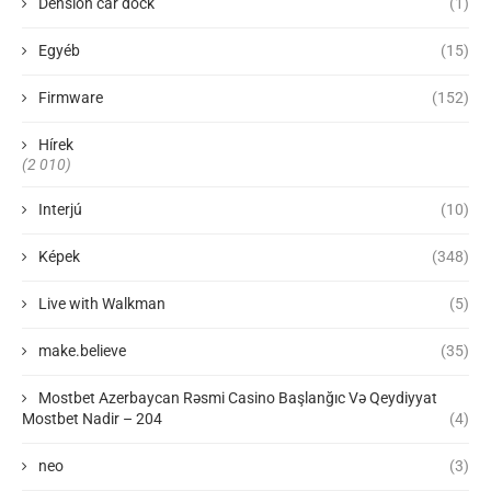
Dension car dock
(1)
Egyéb
(15)
Firmware
(152)
Hírek
(2 010)
Interjú
(10)
Képek
(348)
Live with Walkman
(5)
make.believe
(35)
Mostbet Azerbaycan Rəsmi Casino Başlanğıc Və Qeydiyyat
Mostbet Nadir – 204
(4)
neo
(3)