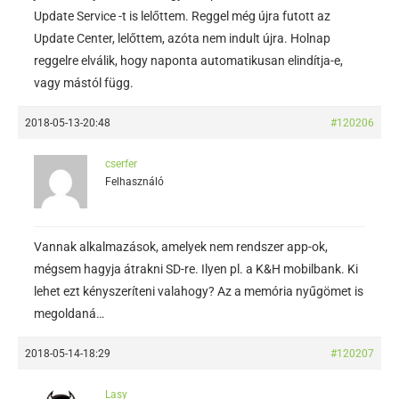
Update Service -t is lelőttem. Reggel még újra futott az
Update Center, lelőttem, azóta nem indult újra. Holnap
reggelre elválik, hogy naponta automatikusan elindítja-e,
vagy mástól függ.
2018-05-13-20:48
#120206
cserfer
Felhasználó
Vannak alkalmazások, amelyek nem rendszer app-ok,
mégsem hagyja átrakni SD-re. Ilyen pl. a K&H mobilbank. Ki
lehet ezt kényszeríteni valahogy? Az a memória nyűgömet is
megoldaná…
2018-05-14-18:29
#120207
Lasy