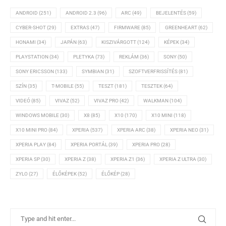
ANDROID
(251)
ANDROID 2.3
(96)
ARC
(49)
BEJELENTÉS
(59)
CYBER-SHOT
(29)
EXTRAS
(47)
FIRMWARE
(85)
GREENHEART
(62)
HONAMI
(34)
JAPÁN
(63)
KISZIVÁRGOTT
(124)
KÉPEK
(34)
PLAYSTATION
(34)
PLETYKA
(73)
REKLÁM
(36)
SONY
(50)
SONY ERICSSON
(133)
SYMBIAN
(31)
SZOFTVERFRISSÍTÉS
(81)
SZÍN
(35)
T-MOBILE
(55)
TESZT
(181)
TESZTEK
(64)
VIDEÓ
(85)
VIVAZ
(52)
VIVAZ PRO
(42)
WALKMAN
(104)
WINDOWS MOBILE
(30)
X8
(85)
X10
(170)
X10 MINI
(118)
X10 MINI PRO
(84)
XPERIA
(537)
XPERIA ARC
(38)
XPERIA NEO
(31)
XPERIA PLAY
(84)
XPERIA PORTÁL
(39)
XPERIA PRO
(28)
XPERIA SP
(30)
XPERIA Z
(38)
XPERIA Z1
(36)
XPERIA Z ULTRA
(30)
ZYLO
(27)
ÉLŐKÉPEK
(52)
ÉLŐKÉP
(28)