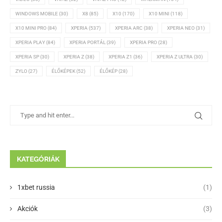
WINDOWS MOBILE
(30)
X8
(85)
X10
(170)
X10 MINI
(118)
X10 MINI PRO
(84)
XPERIA
(537)
XPERIA ARC
(38)
XPERIA NEO
(31)
XPERIA PLAY
(84)
XPERIA PORTÁL
(39)
XPERIA PRO
(28)
XPERIA SP
(30)
XPERIA Z
(38)
XPERIA Z1
(36)
XPERIA Z ULTRA
(30)
ZYLO
(27)
ÉLŐKÉPEK
(52)
ÉLŐKÉP
(28)
KATEGÓRIÁK
1xbet russia
(1)
Akciók
(3)