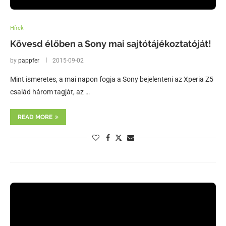
Hírek
Kövesd élőben a Sony mai sajtótájékoztatóját!
by
pappfer
2015-09-02
Mint ismeretes, a mai napon fogja a Sony bejelenteni az Xperia Z5
család három tagját, az …
READ MORE