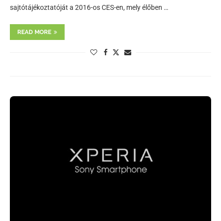
sajtótájékoztatóját a 2016-os CES-en, mely élőben …
READ MORE