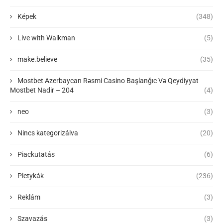
Képek
(348)
Live with Walkman
(5)
make.believe
(35)
Mostbet Azerbaycan Rəsmi Casino Başlanğıc Və Qeydiyyat
Mostbet Nadir – 204
(4)
neo
(3)
Nincs kategorizálva
(20)
Piackutatás
(6)
Pletykák
(236)
Reklám
(3)
Szavazás
(3)