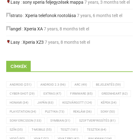
Lasy
:
sony xperia feljegyzések mappa
7 years, 3 months telt el
strato
:
Xperia telefonok rootolása
7 years, 6 months telt el
angel
:
Xperia XA
7 years, 8 months telt el
Lasy
:
Xperia XZ3
7 years, 8 months telt el
CÍMKÉK
ANDROID
(251)
ANDROID 2.3
(96)
ARC
(49)
BEJELENTÉS
(59)
CYBER-SHOT
(29)
EXTRAS
(47)
FIRMWARE
(85)
GREENHEART
(62)
HONAMI
(34)
JAPÁN
(63)
KISZIVÁRGOTT
(124)
KÉPEK
(34)
PLAYSTATION
(34)
PLETYKA
(73)
REKLÁM
(36)
SONY
(50)
SONY ERICSSON
(133)
SYMBIAN
(31)
SZOFTVERFRISSÍTÉS
(81)
SZÍN
(35)
T-MOBILE
(55)
TESZT
(181)
TESZTEK
(64)
VIDEÓ
(85)
VIVAZ
(52)
VIVAZ PRO
(42)
WALKMAN
(104)