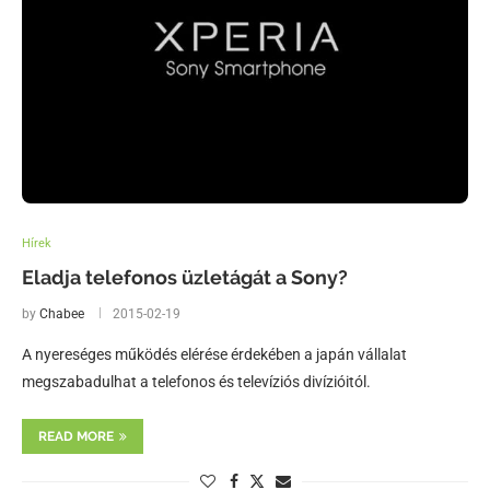
Hírek
Eladja telefonos üzletágát a Sony?
by
Chabee
2015-02-19
A nyereséges működés elérése érdekében a japán vállalat
megszabadulhat a telefonos és televíziós divízióitól.
READ MORE