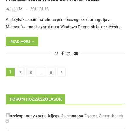
by
pappfer
2014-01-16
A pletykák szerint hatalmas pénzösszegekkel támogatja a
Microsoft a mobil gyártókat a Windows Phone-ok fejlesztéséért.
READ MORE
1
2
3
…
5
FÓRUM HOZZÁSZÓLÁSOK
szelesp
:
sony xperia feljegyzések mappa
7 years, 3 months telt
el