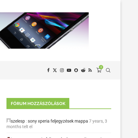
0
FÓRUM HOZZÁSZÓLÁSOK
szelesp
:
sony xperia feljegyzések mappa
7 years, 3
months telt el