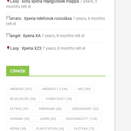
Lasy
:
sony xperia feljegyzések mappa
7 years, 3
months telt el
strato
:
Xperia telefonok rootolása
7 years, 6 months
telt el
angel
:
Xperia XA
7 years, 8 months telt el
Lasy
:
Xperia XZ3
7 years, 8 months telt el
CÍMKÉK
ANDROID
(251)
ANDROID 2.3
(96)
ARC
(49)
BEJELENTÉS
(59)
CYBER-SHOT
(29)
EXTRAS
(47)
FIRMWARE
(85)
GREENHEART
(62)
HONAMI
(34)
JAPÁN
(63)
KISZIVÁRGOTT
(124)
KÉPEK
(34)
PLAYSTATION
(34)
PLETYKA
(73)