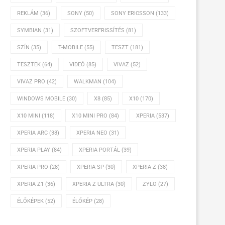
REKLÁM
(36)
SONY
(50)
SONY ERICSSON
(133)
SYMBIAN
(31)
SZOFTVERFRISSÍTÉS
(81)
SZÍN
(35)
T-MOBILE
(55)
TESZT
(181)
TESZTEK
(64)
VIDEÓ
(85)
VIVAZ
(52)
VIVAZ PRO
(42)
WALKMAN
(104)
WINDOWS MOBILE
(30)
X8
(85)
X10
(170)
X10 MINI
(118)
X10 MINI PRO
(84)
XPERIA
(537)
XPERIA ARC
(38)
XPERIA NEO
(31)
XPERIA PLAY
(84)
XPERIA PORTÁL
(39)
XPERIA PRO
(28)
XPERIA SP
(30)
XPERIA Z
(38)
XPERIA Z1
(36)
XPERIA Z ULTRA
(30)
ZYLO
(27)
ÉLŐKÉPEK
(52)
ÉLŐKÉP
(28)