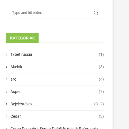
KATEGÓRIÁK
1xbet russia
(1)
Akciók
(3)
arc
(4)
Aspen
(7)
Bejelentések
(312)
Cedar
(3)
Como Descobrir Senha De Wi-fi: Veja A Referencia