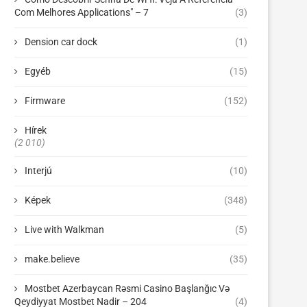
Com Melhores Applications" – 7
(3)
Dension car dock
(1)
Egyéb
(15)
Firmware
(152)
Hírek
(2 010)
Interjú
(10)
Képek
(348)
Live with Walkman
(5)
make.believe
(35)
Mostbet Azerbaycan Rəsmi Casino Başlanğıc Və
Qeydiyyat Mostbet Nadir – 204
(4)