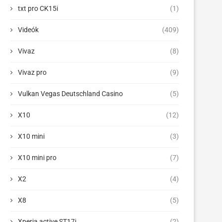
txt pro CK15i
(1)
Videók
(409)
Vivaz
(8)
Vivaz pro
(9)
Vulkan Vegas Deutschland Casino
(5)
X10
(12)
X10 mini
(3)
X10 mini pro
(7)
X2
(4)
X8
(5)
Xperia active ST17i
(2)