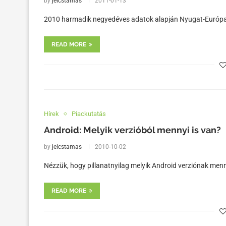
by
jelcstamas
2011-01-13
2010 harmadik negyedéves adatok alapján Nyugat-Európa 4
READ MORE
Hírek
Piackutatás
Android: Melyik verzióból mennyi is van?
by
jelcstamas
2010-10-02
Nézzük, hogy pillanatnyilag melyik Android verziónak menn
READ MORE