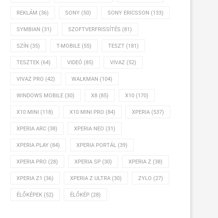
REKLÁM
(36)
SONY
(50)
SONY ERICSSON
(133)
SYMBIAN
(31)
SZOFTVERFRISSÍTÉS
(81)
SZÍN
(35)
T-MOBILE
(55)
TESZT
(181)
TESZTEK
(64)
VIDEÓ
(85)
VIVAZ
(52)
VIVAZ PRO
(42)
WALKMAN
(104)
WINDOWS MOBILE
(30)
X8
(85)
X10
(170)
X10 MINI
(118)
X10 MINI PRO
(84)
XPERIA
(537)
XPERIA ARC
(38)
XPERIA NEO
(31)
XPERIA PLAY
(84)
XPERIA PORTÁL
(39)
XPERIA PRO
(28)
XPERIA SP
(30)
XPERIA Z
(38)
XPERIA Z1
(36)
XPERIA Z ULTRA
(30)
ZYLO
(27)
ÉLŐKÉPEK
(52)
ÉLŐKÉP
(28)