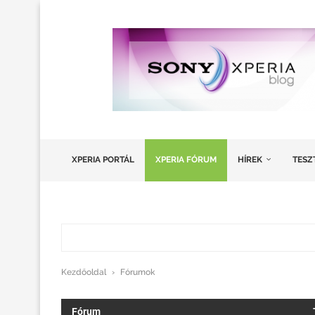
XPERIA PORTÁL
XPERIA FÓRUM
HÍREK
TESZ
Kezdőoldal
›
Fórumok
Fórum