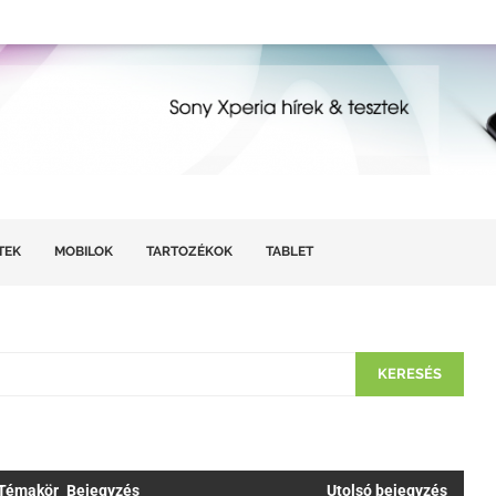
TEK
MOBILOK
TARTOZÉKOK
TABLET
Témakör
Bejegyzés
Utolsó bejegyzés