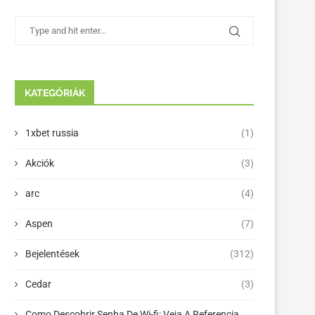
KATEGÓRIÁK
1xbet russia
(1)
Akciók
(3)
arc
(4)
Aspen
(7)
Bejelentések
(312)
Cedar
(3)
Como Descobrir Senha De Wi-fi: Veja A Referencia