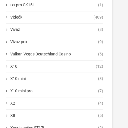
txt pro CK15i
(1)
Videók
(409)
Vivaz
(8)
Vivaz pro
(9)
Vulkan Vegas Deutschland Casino
(5)
X10
(12)
X10 mini
(3)
X10 mini pro
(7)
X2
(4)
X8
(5)
Xperia active ST17i
(2)