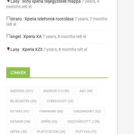
Lasy
:
sony xperia feljegyzések mappa
7 years, 4
months telt el
strato
:
Xperia telefonok rootolása
7 years, 7 months
telt el
angel
:
Xperia XA
7 years, 8 months telt el
Lasy
:
Xperia XZ3
7 years, 8 months telt el
CÍMKÉK
ANDROID
(251)
ANDROID 2.3
(96)
ARC
(49)
BEJELENTÉS
(59)
CYBER-SHOT
(29)
EXTRAS
(47)
FIRMWARE
(85)
GREENHEART
(62)
HONAMI
(34)
JAPÁN
(63)
KISZIVÁRGOTT
(124)
KÉPEK
(34)
PLAYSTATION
(34)
PLETYKA
(73)