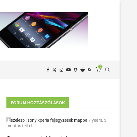
0
FÓRUM HOZZÁSZÓLÁSOK
szelesp
:
sony xperia feljegyzések mappa
7 years, 3
months telt el