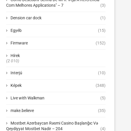
Com Melhores Applications" – 7
(3)
Dension car dock
(1)
Egyéb
(15)
Firmware
(152)
Hírek
(2 010)
Interjú
(10)
Képek
(348)
Live with Walkman
(5)
make.believe
(35)
Mostbet Azerbaycan Rəsmi Casino Başlanğıc Və
Qeydiyyat Mostbet Nadir – 204
(4)