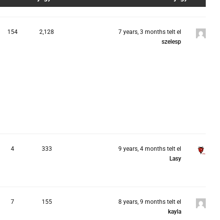
154
2,128
7 years, 3 months telt el
szelesp
4
333
9 years, 4 months telt el
Lasy
7
155
8 years, 9 months telt el
kayla