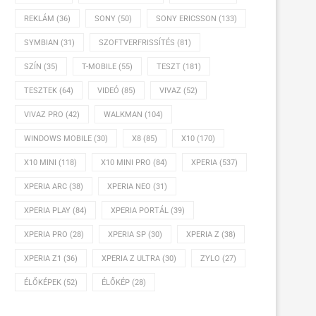
REKLÁM
(36)
SONY
(50)
SONY ERICSSON
(133)
SYMBIAN
(31)
SZOFTVERFRISSÍTÉS
(81)
SZÍN
(35)
T-MOBILE
(55)
TESZT
(181)
TESZTEK
(64)
VIDEÓ
(85)
VIVAZ
(52)
VIVAZ PRO
(42)
WALKMAN
(104)
WINDOWS MOBILE
(30)
X8
(85)
X10
(170)
X10 MINI
(118)
X10 MINI PRO
(84)
XPERIA
(537)
XPERIA ARC
(38)
XPERIA NEO
(31)
XPERIA PLAY
(84)
XPERIA PORTÁL
(39)
XPERIA PRO
(28)
XPERIA SP
(30)
XPERIA Z
(38)
XPERIA Z1
(36)
XPERIA Z ULTRA
(30)
ZYLO
(27)
ÉLŐKÉPEK
(52)
ÉLŐKÉP
(28)