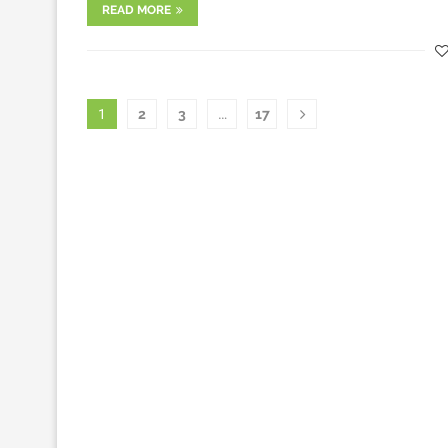
READ MORE
1
2
3
…
17