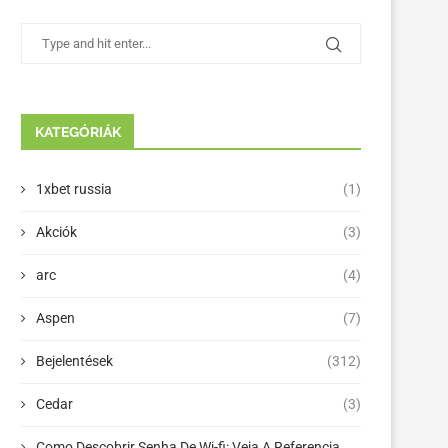
KATEGÓRIÁK
1xbet russia
(1)
Akciók
(3)
arc
(4)
Aspen
(7)
Bejelentések
(312)
Cedar
(3)
Como Descobrir Senha De Wi-fi: Veja A Referencia