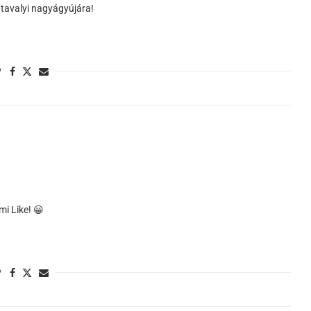
tavalyi nagyágyújára!
mi Like! 😀