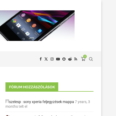
0
FÓRUM HOZZÁSZÓLÁSOK
szelesp
:
sony xperia feljegyzések mappa
7 years, 3
months telt el