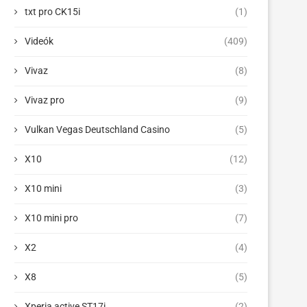
txt pro CK15i
(1)
Videók
(409)
Vivaz
(8)
Vivaz pro
(9)
Vulkan Vegas Deutschland Casino
(5)
X10
(12)
X10 mini
(3)
X10 mini pro
(7)
X2
(4)
X8
(5)
Xperia active ST17i
(2)