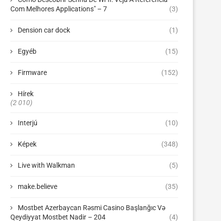
Com Melhores Applications" – 7
(3)
Dension car dock
(1)
Egyéb
(15)
Firmware
(152)
Hírek
(2 010)
Interjú
(10)
Képek
(348)
Live with Walkman
(5)
make.believe
(35)
Mostbet Azerbaycan Rəsmi Casino Başlanğıc Və
Qeydiyyat Mostbet Nadir – 204
(4)