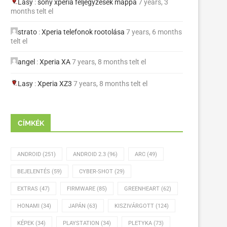
Lasy
:
sony xperia feljegyzések mappa
7 years, 3
months telt el
strato
:
Xperia telefonok rootolása
7 years, 6 months
telt el
angel
:
Xperia XA
7 years, 8 months telt el
Lasy
:
Xperia XZ3
7 years, 8 months telt el
CÍMKÉK
ANDROID
(251)
ANDROID 2.3
(96)
ARC
(49)
BEJELENTÉS
(59)
CYBER-SHOT
(29)
EXTRAS
(47)
FIRMWARE
(85)
GREENHEART
(62)
HONAMI
(34)
JAPÁN
(63)
KISZIVÁRGOTT
(124)
KÉPEK
(34)
PLAYSTATION
(34)
PLETYKA
(73)