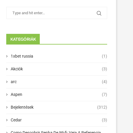
KATEGÓRIÁK
1xbet russia
(1)
Akciók
(3)
arc
(4)
Aspen
(7)
Bejelentések
(312)
Cedar
(3)
Como Descobrir Senha De Wi-fi: Veja A Referencia