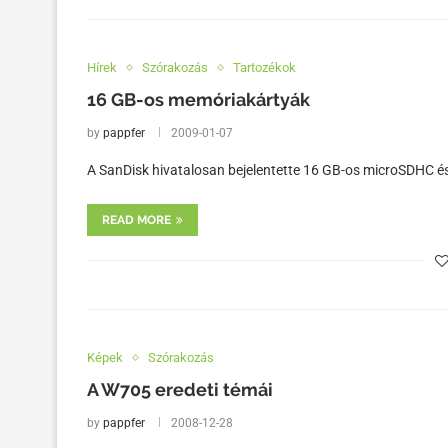
Hírek
Szórakozás
Tartozékok
16 GB-os memóriakártyák
by
pappfer
2009-01-07
A SanDisk hivatalosan bejelentette 16 GB-os microSDHC és
READ MORE
Képek
Szórakozás
A W705 eredeti témái
by
pappfer
2008-12-28