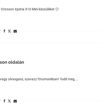
 Ericsson Xperia X10 Mini készüléket 🙂
sson oldalán
n, vagy olvasgass, szavazz fórumunkban! Tudd meg, …