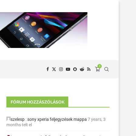
0
FÓRUM HOZZÁSZÓLÁSOK
szelesp
:
sony xperia feljegyzések mappa
7 years, 3
months telt el