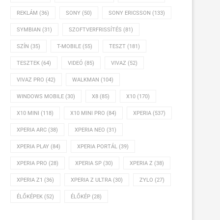
REKLÁM
(36)
SONY
(50)
SONY ERICSSON
(133)
SYMBIAN
(31)
SZOFTVERFRISSÍTÉS
(81)
SZÍN
(35)
T-MOBILE
(55)
TESZT
(181)
TESZTEK
(64)
VIDEÓ
(85)
VIVAZ
(52)
VIVAZ PRO
(42)
WALKMAN
(104)
WINDOWS MOBILE
(30)
X8
(85)
X10
(170)
X10 MINI
(118)
X10 MINI PRO
(84)
XPERIA
(537)
XPERIA ARC
(38)
XPERIA NEO
(31)
XPERIA PLAY
(84)
XPERIA PORTÁL
(39)
XPERIA PRO
(28)
XPERIA SP
(30)
XPERIA Z
(38)
XPERIA Z1
(36)
XPERIA Z ULTRA
(30)
ZYLO
(27)
ÉLŐKÉPEK
(52)
ÉLŐKÉP
(28)