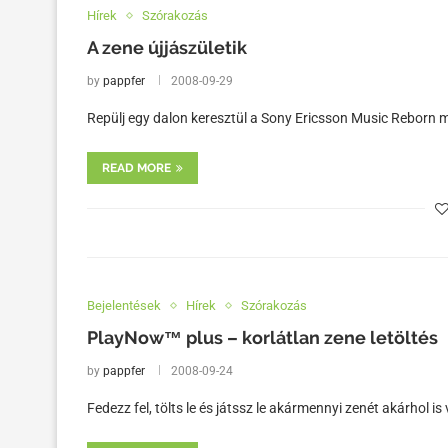
Hírek
Szórakozás
A zene újjászületik
by
pappfer
2008-09-29
Repülj egy dalon keresztül a Sony Ericsson Music Reborn m
READ MORE
Bejelentések
Hírek
Szórakozás
PlayNow™ plus – korlátlan zene letöltés
by
pappfer
2008-09-24
Fedezz fel, tölts le és játssz le akármennyi zenét akárhol is