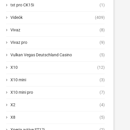
txt pro CK15i
(1)
Videók
(409)
Vivaz
(8)
Vivaz pro
(9)
Vulkan Vegas Deutschland Casino
(5)
X10
(12)
X10 mini
(3)
X10 mini pro
(7)
X2
(4)
X8
(5)
Xperia active ST17i
(2)