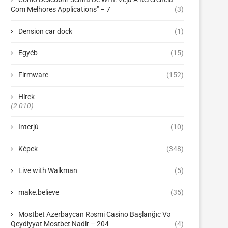
Com Melhores Applications" – 7
(3)
Dension car dock
(1)
Egyéb
(15)
Firmware
(152)
Hírek
(2 010)
Interjú
(10)
Képek
(348)
Live with Walkman
(5)
make.believe
(35)
Mostbet Azerbaycan Rəsmi Casino Başlanğıc Və
Qeydiyyat Mostbet Nadir – 204
(4)