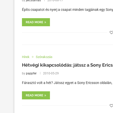
by
jelcstamas
2010-06-17
Építs csapatot és nyerj a csapat minden tagjának egy Sony
READ MORE
Hírek
Szórakozás
Hétvégi kikapcsolódás: játssz a Sony Eric
by
pappfer
2010-05-29
Fárasztó volt a hét? Játssz egyet a Sony Ericsson oldalá
READ MORE