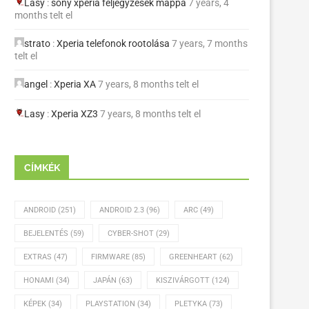
Lasy
:
sony xperia feljegyzések mappa
7 years, 4
months telt el
strato
:
Xperia telefonok rootolása
7 years, 7 months
telt el
angel
:
Xperia XA
7 years, 8 months telt el
Lasy
:
Xperia XZ3
7 years, 8 months telt el
CÍMKÉK
ANDROID
(251)
ANDROID 2.3
(96)
ARC
(49)
BEJELENTÉS
(59)
CYBER-SHOT
(29)
EXTRAS
(47)
FIRMWARE
(85)
GREENHEART
(62)
HONAMI
(34)
JAPÁN
(63)
KISZIVÁRGOTT
(124)
KÉPEK
(34)
PLAYSTATION
(34)
PLETYKA
(73)