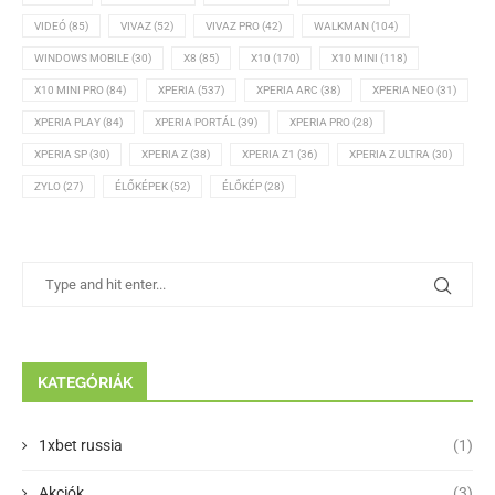
VIDEÓ
(85)
VIVAZ
(52)
VIVAZ PRO
(42)
WALKMAN
(104)
WINDOWS MOBILE
(30)
X8
(85)
X10
(170)
X10 MINI
(118)
X10 MINI PRO
(84)
XPERIA
(537)
XPERIA ARC
(38)
XPERIA NEO
(31)
XPERIA PLAY
(84)
XPERIA PORTÁL
(39)
XPERIA PRO
(28)
XPERIA SP
(30)
XPERIA Z
(38)
XPERIA Z1
(36)
XPERIA Z ULTRA
(30)
ZYLO
(27)
ÉLŐKÉPEK
(52)
ÉLŐKÉP
(28)
KATEGÓRIÁK
1xbet russia
(1)
Akciók
(3)