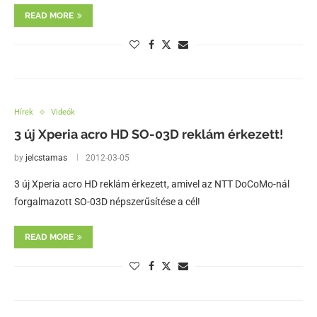
READ MORE
Hírek
Videók
3 új Xperia acro HD SO-03D reklám érkezett!
by
jelcstamas
2012-03-05
3 új Xperia acro HD reklám érkezett, amivel az NTT DoCoMo-nál
forgalmazott SO-03D népszerűsítése a cél!
READ MORE