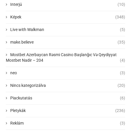
Interjú
(10)
Képek
(348)
Live with Walkman
(5)
make.believe
(35)
Mostbet Azerbaycan Rəsmi Casino Başlanğıc Və Qeydiyyat
Mostbet Nadir – 204
(4)
neo
(3)
Nincs kategorizálva
(20)
Piackutatás
(6)
Pletykák
(236)
Reklám
(3)