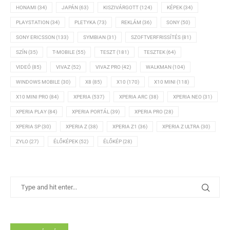
HONAMI
(34)
JAPÁN
(63)
KISZIVÁRGOTT
(124)
KÉPEK
(34)
PLAYSTATION
(34)
PLETYKA
(73)
REKLÁM
(36)
SONY
(50)
SONY ERICSSON
(133)
SYMBIAN
(31)
SZOFTVERFRISSÍTÉS
(81)
SZÍN
(35)
T-MOBILE
(55)
TESZT
(181)
TESZTEK
(64)
VIDEÓ
(85)
VIVAZ
(52)
VIVAZ PRO
(42)
WALKMAN
(104)
WINDOWS MOBILE
(30)
X8
(85)
X10
(170)
X10 MINI
(118)
X10 MINI PRO
(84)
XPERIA
(537)
XPERIA ARC
(38)
XPERIA NEO
(31)
XPERIA PLAY
(84)
XPERIA PORTÁL
(39)
XPERIA PRO
(28)
XPERIA SP
(30)
XPERIA Z
(38)
XPERIA Z1
(36)
XPERIA Z ULTRA
(30)
ZYLO
(27)
ÉLŐKÉPEK
(52)
ÉLŐKÉP
(28)