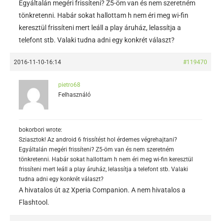
Egyáltalán megéri frissíteni? Z5-öm van és nem szeretném
tönkretenni. Habár sokat hallottam h nem éri meg wi-fin
keresztül frissíteni mert leáll a play áruház, lelassítja a
telefont stb. Valaki tudna adni egy konkrét választ?
2016-11-10-16:14
#119470
pietro68
Felhasználó
bokorbori wrote:
Sziasztok! Az android 6 frissítést hol érdemes végrehajtani?
Egyáltalán megéri frissíteni? Z5-öm van és nem szeretném
tönkretenni. Habár sokat hallottam h nem éri meg wi-fin keresztül
frissíteni mert leáll a play áruház, lelassítja a telefont stb. Valaki
tudna adni egy konkrét választ?
A hivatalos út az Xperia Companion. A nem hivatalos a
Flashtool.