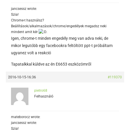
jancsessz wrote:
Szia!
Chrome-t használsz?
Beállítások/alkalmazások/chrome/engedélyek megadsz neki
mindent amit kér
.
Igen, chrome-t minden engedély meg van adva neki, de
mikor legutóbb egy facebookra feltöltött ppt-t próbáltam
ugyanez volt a reakció
Tapatalkkal küldve az én E6653 eszközömről
2016-10-15-16:36
#119370
pietro68
Felhasználó
mateborocz wrote:
jancsessz wrote:
Szia!