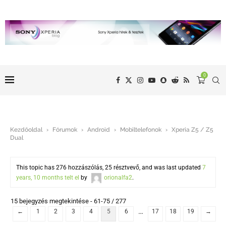
0
Kezdőoldal
›
Fórumok
›
Android
›
Mobiltelefonok
›
Xperia Z5 / Z5
Dual
This topic has 276 hozzászólás, 25 résztvevő, and was last updated
7
years, 10 months telt el
by
orionalfa2
.
15 bejegyzés megtekintése - 61-75 / 277
…
←
1
2
3
4
5
6
17
18
19
→