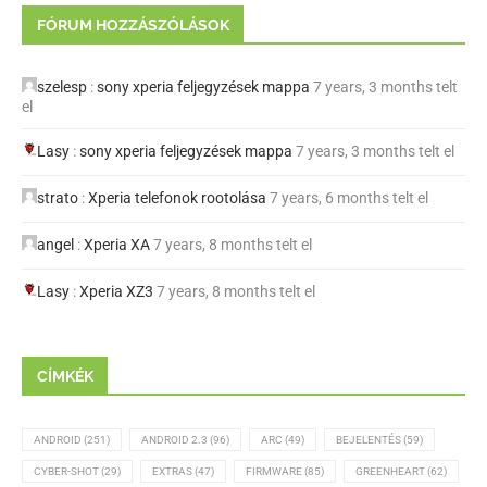
FÓRUM HOZZÁSZÓLÁSOK
szelesp
:
sony xperia feljegyzések mappa
7 years, 3 months telt
el
Lasy
:
sony xperia feljegyzések mappa
7 years, 3 months telt el
strato
:
Xperia telefonok rootolása
7 years, 6 months telt el
angel
:
Xperia XA
7 years, 8 months telt el
Lasy
:
Xperia XZ3
7 years, 8 months telt el
CÍMKÉK
ANDROID
(251)
ANDROID 2.3
(96)
ARC
(49)
BEJELENTÉS
(59)
CYBER-SHOT
(29)
EXTRAS
(47)
FIRMWARE
(85)
GREENHEART
(62)