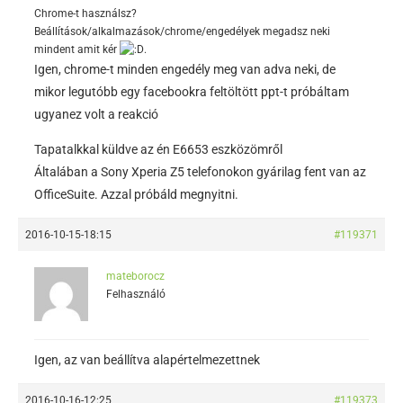
Chrome-t használsz?
Beállítások/alkalmazások/chrome/engedélyek megadsz neki
mindent amit kér
.
Igen, chrome-t minden engedély meg van adva neki, de
mikor legutóbb egy facebookra feltöltött ppt-t próbáltam
ugyanez volt a reakció
Tapatalkkal küldve az én E6653 eszközömről
Általában a Sony Xperia Z5 telefonokon gyárilag fent van az
OfficeSuite. Azzal próbáld megnyitni.
2016-10-15-18:15
#119371
mateborocz
Felhasználó
Igen, az van beállítva alapértelmezettnek
2016-10-16-12:25
#119373