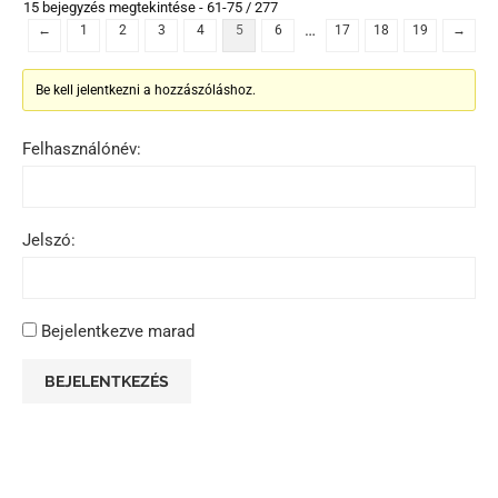
15 bejegyzés megtekintése - 61-75 / 277
…
←
1
2
3
4
5
6
17
18
19
→
Be kell jelentkezni a hozzászóláshoz.
Felhasználónév:
Jelszó:
Bejelentkezve marad
BEJELENTKEZÉS