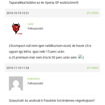
Tapatalkkal küldve az én Xperia SP eszközömről
2016-10-19-15:31
#119394
Lasy
Felhasználó
z5compact-nál nem igen találkoztam ezzel, de haver z5-e
ugyan így kiírta. igaz neki 15 perc után.
a z5 premium már nem írta ki 30 perc után sem.
2016-11-10-11:54
#119469
bokorbori
Felhasználó
Sziasztok! Az android 6 frissítést hol érdemes végrehajtani?