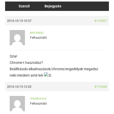
Szerző
Bejegyzés
2016-10-15-10:57
#119367
jancsessz
Felhasználó
Szia!
Chrome-t használsz?
Beállítások/alkalmazások/chrome/engedélyek megadsz
neki mindent amit kér
.
2016-10-15-12:02
#119368
mateborocz
Felhasználó