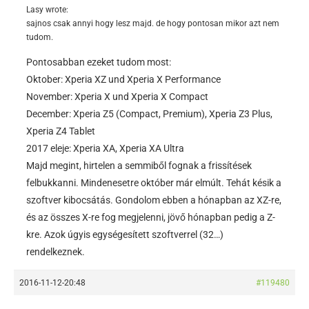
Lasy wrote:
sajnos csak annyi hogy lesz majd. de hogy pontosan mikor azt nem
tudom.
Pontosabban ezeket tudom most:
Oktober: Xperia XZ und Xperia X Performance
November: Xperia X und Xperia X Compact
December: Xperia Z5 (Compact, Premium), Xperia Z3 Plus,
Xperia Z4 Tablet
2017 eleje: Xperia XA, Xperia XA Ultra
Majd megint, hirtelen a semmiből fognak a frissítések
felbukkanni. Mindenesetre október már elmúlt. Tehát késik a
szoftver kibocsátás. Gondolom ebben a hónapban az XZ-re,
és az összes X-re fog megjelenni, jövő hónapban pedig a Z-
kre. Azok úgyis egységesített szoftverrel (32…)
rendelkeznek.
2016-11-12-20:48
#119480