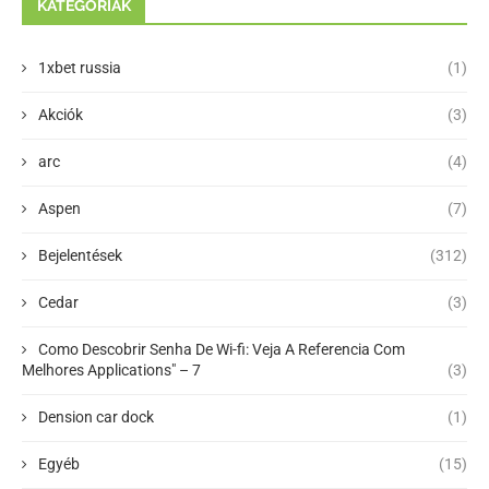
KATEGÓRIÁK
1xbet russia
(1)
Akciók
(3)
arc
(4)
Aspen
(7)
Bejelentések
(312)
Cedar
(3)
Como Descobrir Senha De Wi-fi: Veja A Referencia Com
Melhores Applications" – 7
(3)
Dension car dock
(1)
Egyéb
(15)