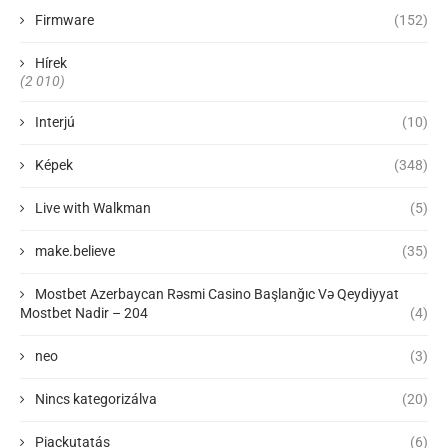
Firmware
(152)
Hírek
(2 010)
Interjú
(10)
Képek
(348)
Live with Walkman
(5)
make.believe
(35)
Mostbet Azerbaycan Rəsmi Casino Başlanğıc Və Qeydiyyat
Mostbet Nadir – 204
(4)
neo
(3)
Nincs kategorizálva
(20)
Piackutatás
(6)