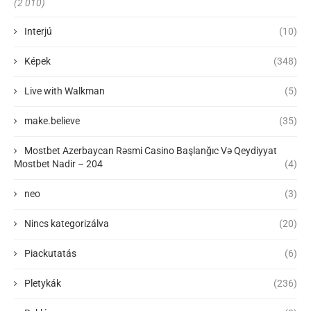
(2 010)
Interjú
(10)
Képek
(348)
Live with Walkman
(5)
make.believe
(35)
Mostbet Azerbaycan Rəsmi Casino Başlanğıc Və Qeydiyyat
Mostbet Nadir – 204
(4)
neo
(3)
Nincs kategorizálva
(20)
Piackutatás
(6)
Pletykák
(236)