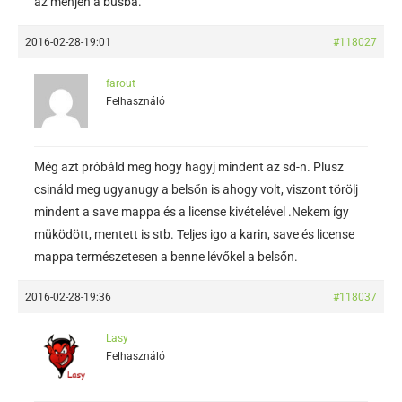
az menjen a búsba.
2016-02-28-19:01
#118027
farout
Felhasználó
Még azt próbáld meg hogy hagyj mindent az sd-n. Plusz
csináld meg ugyanugy a belsőn is ahogy volt, viszont törölj
mindent a save mappa és a license kivételével .Nekem így
müködött, mentett is stb. Teljes igo a karin, save és license
mappa természetesen a benne lévőkel a belsőn.
2016-02-28-19:36
#118037
Lasy
Felhasználó