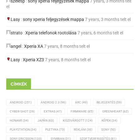
szelesp
:
sony xperia feljegyzések mappa
7 years, 3 months telt
el
Lasy
:
sony xperia feljegyzések mappa
7 years, 3 months telt el
strato
:
Xperia telefonok rootolása
7 years, 6 months telt el
angel
:
Xperia XA
7 years, 8 months telt el
Lasy
:
Xperia XZ3
7 years, 8 months telt el
CÍMKÉK
ANDROID
(251)
ANDROID 2.3
(96)
ARC
(49)
BEJELENTÉS
(59)
CYBER-SHOT
(29)
EXTRAS
(47)
FIRMWARE
(85)
GREENHEART
(62)
HONAMI
(34)
JAPÁN
(63)
KISZIVÁRGOTT
(124)
KÉPEK
(34)
PLAYSTATION
(34)
PLETYKA
(73)
REKLÁM
(36)
SONY
(50)
SONY ERICSSON
(133)
SYMBIAN
(31)
SZOFTVERFRISSÍTÉS
(81)