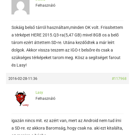
Felhasználó
Sokáig belső tárról használtam,minden OK volt. Frissítettem
a térképet HERE 2015.Q3-ra(5,47 GB) mivel 8GB os a belő
tárom ezért áttettem SD-re. Utána kezdődtek a már leírt
dolgok. Akkor vissza teszem az IGO-t belsőre és csak a
szükséges térképeket tarom meg. Kösz a segítséget farout
és Lasy!
2016-02-28-11:36
#117968
Lasy
Felhasználó
igazán nincs mit. ez azért van, mert az Android nem tud írni
a SD-re. ez akkora Baromság, hogy csak na. aki ezt kitalálta,