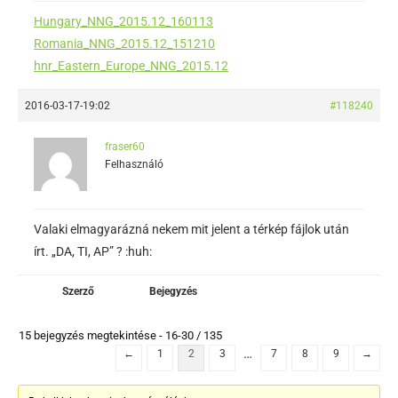
Hungary_NNG_2015.12_160113
Romania_NNG_2015.12_151210
hnr_Eastern_Europe_NNG_2015.12
2016-03-17-19:02
#118240
fraser60
Felhasználó
Valaki elmagyarázná nekem mit jelent a térkép fájlok után
írt. „DA, TI, AP” ? :huh:
Szerző
Bejegyzés
15 bejegyzés megtekintése - 16-30 / 135
…
←
1
2
3
7
8
9
→