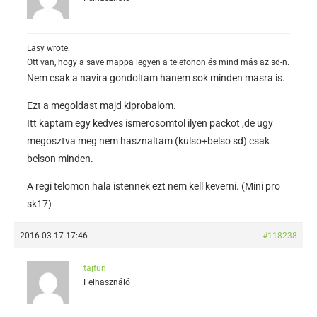
Lasy wrote:
Ott van, hogy a save mappa legyen a telefonon és mind más az sd-n.
Nem csak a navira gondoltam hanem sok minden masra is.
Ezt a megoldast majd kiprobalom.
Itt kaptam egy kedves ismerosomtol ilyen packot ,de ugy
megosztva meg nem hasznaltam (kulso+belso sd) csak
belson minden.
A regi telomon hala istennek ezt nem kell keverni. (Mini pro
sk17)
2016-03-17-17:46
#118238
tajfun
Felhasználó