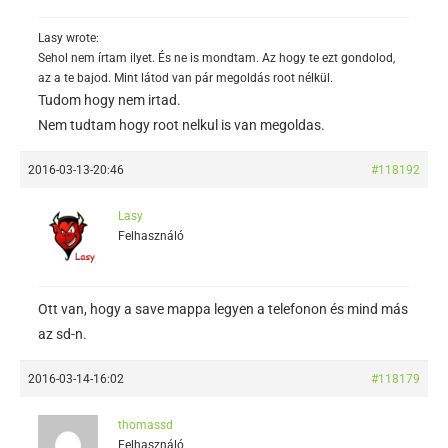
Lasy wrote:
Sehol nem írtam ilyet. És ne is mondtam. Az hogy te ezt gondolod,
az a te bajod. Mint látod van pár megoldás root nélkül.
Tudom hogy nem irtad.
Nem tudtam hogy root nelkul is van megoldas.
2016-03-13-20:46
#118192
Lasy
Felhasználó
Ott van, hogy a save mappa legyen a telefonon és mind más
az sd-n.
2016-03-14-16:02
#118179
thomassd
Felhasználó