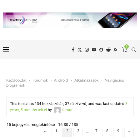
0
Kezdőoldal
›
Fórumok
›
Android
›
Alkalmazások
›
Navigációs
programok
This topic has 134 hozzászólás, 37 résztvevő, and was last updated
8
years, 5 months telt el
by
farout
.
15 bejegyzés megtekintése - 16-30 / 135
…
←
1
2
3
7
8
9
→