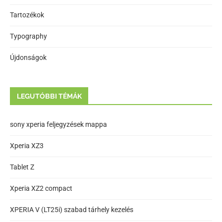
Tartozékok
Typography
Újdonságok
LEGUTÓBBI TÉMÁK
sony xperia feljegyzések mappa
Xperia XZ3
Tablet Z
Xperia XZ2 compact
XPERIA V (LT25i) szabad tárhely kezelés