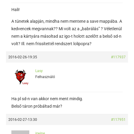
Hali!
A tünetek alapján, mindha nem mentene a save mappába. A
kedvencek megvannak?? Mi volt az a „babrálás” ? Véletlenül
nem a kártyára másoltad az igo-t holott azelőtt a belső sd-n
volt? Ill. nem frissítettél rendszert lolipopra?
2016-02-26-19:35
#117937
Lasy
Felhasználó
Ha pl sd-n van akkor nem ment mindig.
Belső táron próbáltad már?
2016-02-27-13:30
#117951
irwine