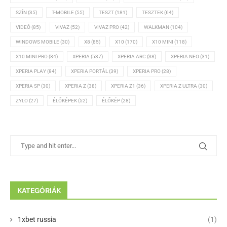
SZÍN
(35)
T-MOBILE
(55)
TESZT
(181)
TESZTEK
(64)
VIDEÓ
(85)
VIVAZ
(52)
VIVAZ PRO
(42)
WALKMAN
(104)
WINDOWS MOBILE
(30)
X8
(85)
X10
(170)
X10 MINI
(118)
X10 MINI PRO
(84)
XPERIA
(537)
XPERIA ARC
(38)
XPERIA NEO
(31)
XPERIA PLAY
(84)
XPERIA PORTÁL
(39)
XPERIA PRO
(28)
XPERIA SP
(30)
XPERIA Z
(38)
XPERIA Z1
(36)
XPERIA Z ULTRA
(30)
ZYLO
(27)
ÉLŐKÉPEK
(52)
ÉLŐKÉP
(28)
KATEGÓRIÁK
1xbet russia
(1)