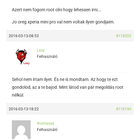
Azert nem fogom root olni hogy lehessen irni….
Jo oreg xperia mini pro val nem voltak ilyen gondjaim.
2016-03-13-08:53
#118202
Lasy
Felhasználó
Sehol nem írtam ilyet. És ne is mondtam. Az hogy te ezt
gondolod, az a te bajod. Mint látod van pár megoldás root
nélkül.
2016-03-13-18:22
#118190
thomassd
Felhasználó