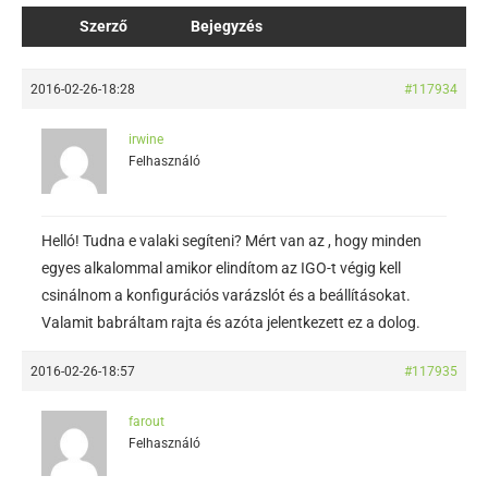
Szerző
Bejegyzés
2016-02-26-18:28
#117934
irwine
Felhasználó
Helló! Tudna e valaki segíteni? Mért van az , hogy minden
egyes alkalommal amikor elindítom az IGO-t végig kell
csinálnom a konfigurációs varázslót és a beállításokat.
Valamit babráltam rajta és azóta jelentkezett ez a dolog.
2016-02-26-18:57
#117935
farout
Felhasználó