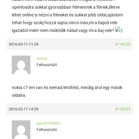
openloadra sokkal gyorsabban felmennek a filmek,illetve
lehet online is nézni a filmeket és sokkal jobb oldal,ajánlom
tehát hogy szokj hozzá sajna nincs más,mi a bajod vele
igazából miért nem müködik nálad vagy mi a baj vele?
2016-03-11-11:24
#118220
foonix
Felhasználó
nokia c7 em van és nemad letöltést, mindig átol egy másik
oldalra.
2016-03-11-14:59
#118205
jani19700903
Felhasználó