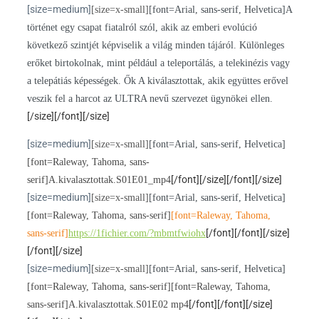
[size=medium]
[size=x-small]
[font=Arial, sans-serif, Helvetica]A
történet egy csapat fiatalról szól, akik az emberi evolúció
következő szintjét képviselik a világ minden tájáról. Különleges
erőket birtokolnak, mint például a teleportálás, a telekinézis vagy
a telepátiás képességek. Ők A kiválasztottak, akik együttes erővel
veszik fel a harcot az ULTRA nevű szervezet ügynökei ellen.
[/size][/font][/size]
[size=medium]
[size=x-small]
[font=Arial, sans-serif, Helvetica]
[font=Raleway, Tahoma, sans-
[/font][/size][/font][/size]
serif]A.kivalasztottak.S01E01_mp4
[size=medium]
[size=x-small]
[font=Arial, sans-serif, Helvetica]
[font=Raleway, Tahoma, sans-serif]
[font=Raleway, Tahoma,
[/font][/font][/size]
sans-serif]
https://1fichier.com/?mbmtfwiohx
[/font][/size]
[size=medium]
[size=x-small]
[font=Arial, sans-serif, Helvetica]
[font=Raleway, Tahoma, sans-serif]
[font=Raleway, Tahoma,
[/font][/font][/size]
sans-serif]A.kivalasztottak.S01E02 mp4