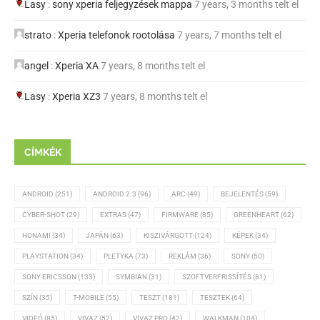
Lasy
:
sony xperia feljegyzések mappa
7 years, 3 months telt el
strato
:
Xperia telefonok rootolása
7 years, 7 months telt el
angel
:
Xperia XA
7 years, 8 months telt el
Lasy
:
Xperia XZ3
7 years, 8 months telt el
CÍMKÉK
ANDROID
(251)
ANDROID 2.3
(96)
ARC
(49)
BEJELENTÉS
(59)
CYBER-SHOT
(29)
EXTRAS
(47)
FIRMWARE
(85)
GREENHEART
(62)
HONAMI
(34)
JAPÁN
(63)
KISZIVÁRGOTT
(124)
KÉPEK
(34)
PLAYSTATION
(34)
PLETYKA
(73)
REKLÁM
(36)
SONY
(50)
SONY ERICSSON
(133)
SYMBIAN
(31)
SZOFTVERFRISSÍTÉS
(81)
SZÍN
(35)
T-MOBILE
(55)
TESZT
(181)
TESZTEK
(64)
VIDEÓ
(85)
VIVAZ
(52)
VIVAZ PRO
(42)
WALKMAN
(104)