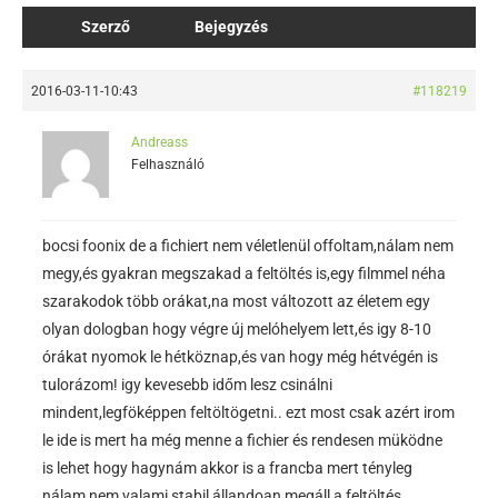
Szerző
Bejegyzés
2016-03-11-10:43
#118219
Andreass
Felhasználó
bocsi foonix de a fichiert nem véletlenül offoltam,nálam nem
megy,és gyakran megszakad a feltöltés is,egy filmmel néha
szarakodok több orákat,na most változott az életem egy
olyan dologban hogy végre új melóhelyem lett,és igy 8-10
órákat nyomok le hétköznap,és van hogy még hétvégén is
tulorázom! igy kevesebb időm lesz csinálni
mindent,legföképpen feltöltögetni.. ezt most csak azért irom
le ide is mert ha még menne a fichier és rendesen müködne
is lehet hogy hagynám akkor is a francba mert tényleg
nálam nem valami stabil állandoan megáll a feltöltés…