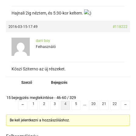
Hajnali 2ig néztem, és 5:30-kor keltem.
2016-03-15-17:49
#118222
dani boy
Felhasználó
Köszi Sziterno az új részeket.
Szerző
Bejegyzés
15 bejegyzés megtekintése - 46-60 / 329
…
←
1
2
3
4
5
20
21
22
→
Be kell jelentkezni a hozzászóláshoz.