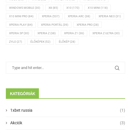
WINDOWS MOBILE
(30)
X8
(85)
X10
(170)
X10 MINI
(118)
X10 MINI PRO
(84)
XPERIA
(537)
XPERIA ARC
(38)
XPERIA NEO
(31)
XPERIA PLAY
(84)
XPERIA PORTÁL
(39)
XPERIA PRO
(28)
XPERIA SP
(30)
XPERIA Z
(38)
XPERIA Z1
(36)
XPERIA Z ULTRA
(30)
ZYLO
(27)
ÉLŐKÉPEK
(52)
ÉLŐKÉP
(28)
KATEGÓRIÁK
1xbet russia
(1)
Akciók
(3)