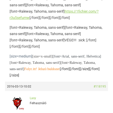
sans-serif]
[font=Raleway, Tahoma, sans-serif]
[font=Raleway, Tahoma, sans-serif]
https://1fichier.com/?
r3u5sefumw
[/font]
[/font]
[/font]
[/font]
[font=Raleway, Tahoma, sans-serif]
[font=Raleway, Tahoma,
sans-serif]
[font=Raleway, Tahoma, sans-serif]
[font=Raleway, Tahoma, sans-serif]VÉGE!!! :sick: [/font]
[/font]
[/font]
[/font]
[size=medium]
[size=x-small]
[font=Arial, sans-serif, Helvetica]
[font=Raleway, Tahoma, sans-serif]
[font=Raleway, Tahoma,
[/font][/font][/size][/font]
sans-serif]
Folyt.itt! Jelszó:buldozer
[/size]
2016-03-13-10:02
#118195
Lasy
Felhasználó