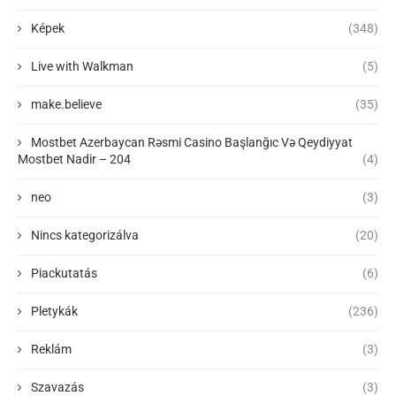
Képek
(348)
Live with Walkman
(5)
make.believe
(35)
Mostbet Azerbaycan Rəsmi Casino Başlanğıc Və Qeydiyyat
Mostbet Nadir – 204
(4)
neo
(3)
Nincs kategorizálva
(20)
Piackutatás
(6)
Pletykák
(236)
Reklám
(3)
Szavazás
(3)