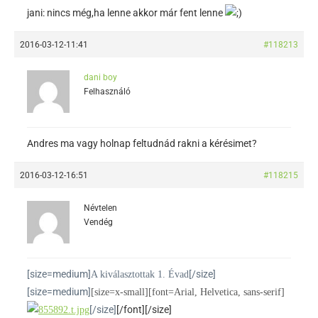
jani: nincs még,ha lenne akkor már fent lenne
2016-03-12-11:41
#118213
dani boy
Felhasználó
Andres ma vagy holnap feltudnád rakni a kérésimet?
2016-03-12-16:51
#118215
Névtelen
Vendég
[size=medium]
[/size]
A kiválasztottak 1. Évad
[size=medium]
[size=x-small][font=Arial, Helvetica, sans-serif]
[/size]
[/font][/size]