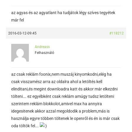
az agyas és az agyatlant ha tudjátok légy szíves tegyétek
már fel
2016-03-12-09:45
#118212
Andreass
Felhasználó
az csak reklám foonix,nem muszáj kinyomkodni,elég ha
csak visszamész arra az oldalra ahol a letöltés kell
elinditani,és megint downloadra katt és akkor már elkezdni
tölteni…. ez egyébként csak reklám amúgy tudsz letölteni
szerintem reklám blokkolot,amivel max ha annyira
idegesitenek akkor azzal megoldodik a problem,más is
használja egyre többen töltenek le openről és én is már csak
oda töltök fel….