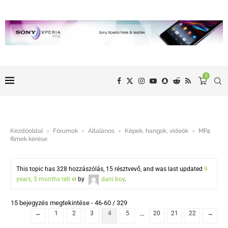
0
Kezdőoldal
›
Fórumok
›
Általános
›
Képek, hangok, videók
›
MP4
filmek kérése
This topic has 328 hozzászólás, 15 résztvevő, and was last updated
9
years, 5 months telt el
by
dani boy
.
15 bejegyzés megtekintése - 46-60 / 329
…
←
1
2
3
4
5
20
21
22
→