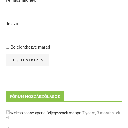
Felhasználónév:
Jelszó:
Bejelentkezve marad
BEJELENTKEZÉS
FÓRUM HOZZÁSZÓLÁSOK
szelesp
:
sony xperia feljegyzések mappa
7 years, 3 months telt
el