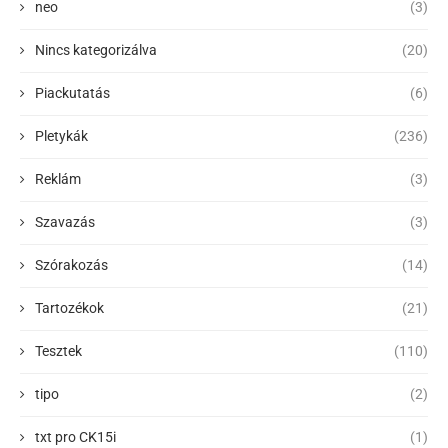
neo
(3)
Nincs kategorizálva
(20)
Piackutatás
(6)
Pletykák
(236)
Reklám
(3)
Szavazás
(3)
Szórakozás
(14)
Tartozékok
(21)
Tesztek
(110)
tipo
(2)
txt pro CK15i
(1)