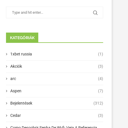
KATEGÓRIÁK
1xbet russia
(1)
Akciók
(3)
arc
(4)
Aspen
(7)
Bejelentések
(312)
Cedar
(3)
Como Descobrir Senha De Wi-fi: Veja A Referencia