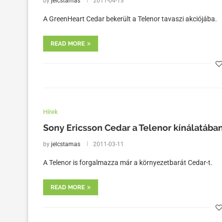
by
jelcstamas
2011-04-13
A GreenHeart Cedar bekerült a Telenor tavaszi akciójába.
READ MORE
Hírek
Sony Ericsson Cedar a Telenor kínálatában
by
jelcstamas
2011-03-11
A Telenor is forgalmazza már a környezetbarát Cedar-t.
READ MORE