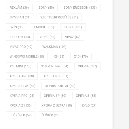
REKLÁM
(36)
SONY
(50)
SONY ERICSSON
(133)
SYMBIAN
(31)
SZOFTVERFRISSÍTÉS
(81)
SZÍN
(35)
T-MOBILE
(55)
TESZT
(181)
TESZTEK
(64)
VIDEÓ
(85)
VIVAZ
(52)
VIVAZ PRO
(42)
WALKMAN
(104)
WINDOWS MOBILE
(30)
X8
(85)
X10
(170)
X10 MINI
(118)
X10 MINI PRO
(84)
XPERIA
(537)
XPERIA ARC
(38)
XPERIA NEO
(31)
XPERIA PLAY
(84)
XPERIA PORTÁL
(39)
XPERIA PRO
(28)
XPERIA SP
(30)
XPERIA Z
(38)
XPERIA Z1
(36)
XPERIA Z ULTRA
(30)
ZYLO
(27)
ÉLŐKÉPEK
(52)
ÉLŐKÉP
(28)