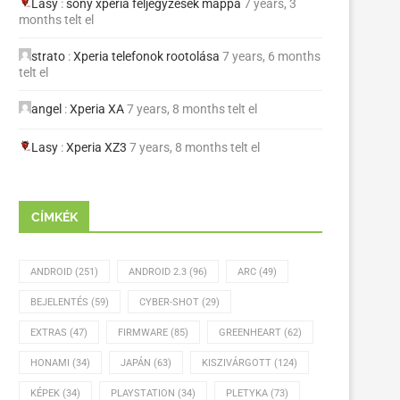
Lasy
:
sony xperia feljegyzések mappa
7 years, 3
months telt el
strato
:
Xperia telefonok rootolása
7 years, 6 months
telt el
angel
:
Xperia XA
7 years, 8 months telt el
Lasy
:
Xperia XZ3
7 years, 8 months telt el
CÍMKÉK
ANDROID
(251)
ANDROID 2.3
(96)
ARC
(49)
BEJELENTÉS
(59)
CYBER-SHOT
(29)
EXTRAS
(47)
FIRMWARE
(85)
GREENHEART
(62)
HONAMI
(34)
JAPÁN
(63)
KISZIVÁRGOTT
(124)
KÉPEK
(34)
PLAYSTATION
(34)
PLETYKA
(73)