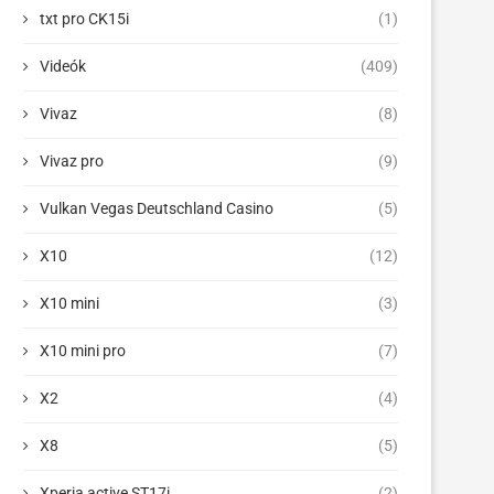
txt pro CK15i
(1)
Videók
(409)
Vivaz
(8)
Vivaz pro
(9)
Vulkan Vegas Deutschland Casino
(5)
X10
(12)
X10 mini
(3)
X10 mini pro
(7)
X2
(4)
X8
(5)
Xperia active ST17i
(2)