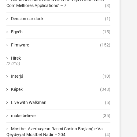
Com Melhores Applications" – 7
(3)
Dension car dock
(1)
Egyéb
(15)
Firmware
(152)
Hírek
(2 010)
Interjú
(10)
Képek
(348)
Live with Walkman
(5)
make.believe
(35)
Mostbet Azerbaycan Rəsmi Casino Başlanğıc Və
Qeydiyyat Mostbet Nadir – 204
(4)