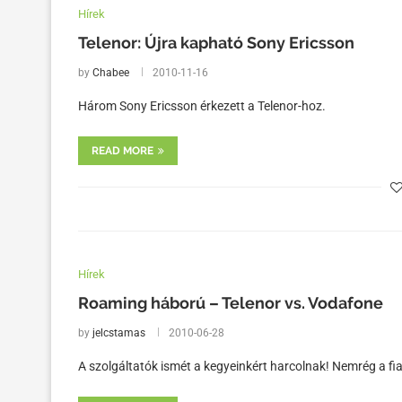
Hírek
Telenor: Újra kapható Sony Ericsson
by
Chabee
2010-11-16
Három Sony Ericsson érkezett a Telenor-hoz.
READ MORE
Hírek
Roaming háború – Telenor vs. Vodafone
by
jelcstamas
2010-06-28
A szolgáltatók ismét a kegyeinkért harcolnak! Nemrég a fia