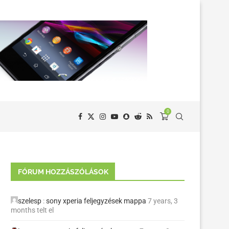
0
FÓRUM HOZZÁSZÓLÁSOK
szelesp
:
sony xperia feljegyzések mappa
7 years, 3
months telt el