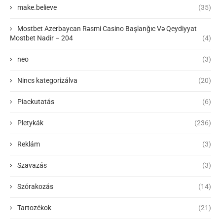
make.believe
(35)
Mostbet Azerbaycan Rəsmi Casino Başlanğıc Və Qeydiyyat
Mostbet Nadir – 204
(4)
neo
(3)
Nincs kategorizálva
(20)
Piackutatás
(6)
Pletykák
(236)
Reklám
(3)
Szavazás
(3)
Szórakozás
(14)
Tartozékok
(21)