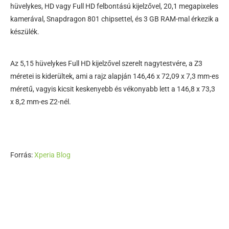
hüvelykes, HD vagy Full HD felbontású kijelzővel, 20,1 megapixeles
kamerával, Snapdragon 801 chipsettel, és 3 GB RAM-mal érkezik a
készülék.
Az 5,15 hüvelykes Full HD kijelzővel szerelt nagytestvére, a Z3
méretei is kiderültek, ami a rajz alapján 146,46 x 72,09 x 7,3 mm-es
méretű, vagyis kicsit keskenyebb és vékonyabb lett a 146,8 x 73,3
x 8,2 mm-es Z2-nél.
Forrás:
Xperia Blog