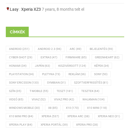
Lasy
:
Xperia XZ3
7 years, 8 months telt el
CÍMKÉK
ANDROID
(251)
ANDROID 2.3
(96)
ARC
(49)
BEJELENTÉS
(59)
CYBER-SHOT
(29)
EXTRAS
(47)
FIRMWARE
(85)
GREENHEART
(62)
HONAMI
(34)
JAPÁN
(63)
KISZIVÁRGOTT
(124)
KÉPEK
(34)
PLAYSTATION
(34)
PLETYKA
(73)
REKLÁM
(36)
SONY
(50)
SONY ERICSSON
(133)
SYMBIAN
(31)
SZOFTVERFRISSÍTÉS
(81)
SZÍN
(35)
T-MOBILE
(55)
TESZT
(181)
TESZTEK
(64)
VIDEÓ
(85)
VIVAZ
(52)
VIVAZ PRO
(42)
WALKMAN
(104)
WINDOWS MOBILE
(30)
X8
(85)
X10
(170)
X10 MINI
(118)
X10 MINI PRO
(84)
XPERIA
(537)
XPERIA ARC
(38)
XPERIA NEO
(31)
XPERIA PLAY
(84)
XPERIA PORTÁL
(39)
XPERIA PRO
(28)