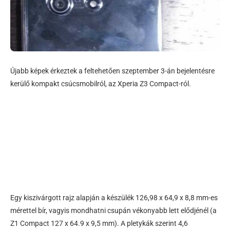
Újabb képek érkeztek a feltehetően szeptember 3-án bejelentésre
kerülő kompakt csúcsmobilról, az Xperia Z3 Compact-ról.
Egy kiszivárgott rajz alapján a készülék 126,98 x 64,9 x 8,8 mm-es
mérettel bír, vagyis mondhatni csupán vékonyabb lett elődjénél (a
Z1 Compact 127 x 64.9 x 9,5 mm). A pletykák szerint 4,6