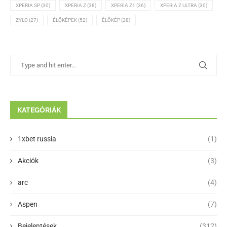
XPERIA SP
(30)
XPERIA Z
(38)
XPERIA Z1
(36)
XPERIA Z ULTRA
(30)
ZYLO
(27)
ÉLŐKÉPEK
(52)
ÉLŐKÉP
(28)
KATEGÓRIÁK
1xbet russia
(1)
Akciók
(3)
arc
(4)
Aspen
(7)
Bejelentések
(312)