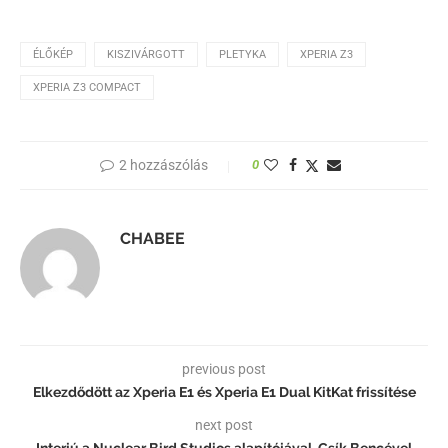
ÉLŐKÉP
KISZIVÁRGOTT
PLETYKA
XPERIA Z3
XPERIA Z3 COMPACT
2 hozzászólás
0
CHABEE
previous post
Elkezdődött az Xperia E1 és Xperia E1 Dual KitKat frissítése
next post
Interjú a Nuclear Bird Studios alapítójával, Csík Bencével