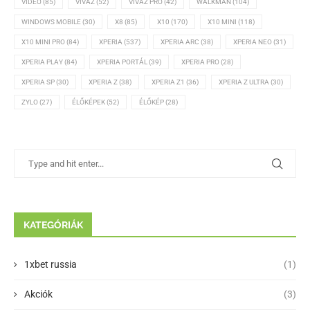
VIDEÓ
(85)
VIVAZ
(52)
VIVAZ PRO
(42)
WALKMAN
(104)
WINDOWS MOBILE
(30)
X8
(85)
X10
(170)
X10 MINI
(118)
X10 MINI PRO
(84)
XPERIA
(537)
XPERIA ARC
(38)
XPERIA NEO
(31)
XPERIA PLAY
(84)
XPERIA PORTÁL
(39)
XPERIA PRO
(28)
XPERIA SP
(30)
XPERIA Z
(38)
XPERIA Z1
(36)
XPERIA Z ULTRA
(30)
ZYLO
(27)
ÉLŐKÉPEK
(52)
ÉLŐKÉP
(28)
KATEGÓRIÁK
1xbet russia
(1)
Akciók
(3)