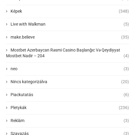
Képek
(348)
Live with Walkman
(5)
make.believe
(35)
Mostbet Azerbaycan Rəsmi Casino Başlanğıc Və Qeydiyyat
Mostbet Nadir – 204
(4)
neo
(3)
Nincs kategorizálva
(20)
Piackutatás
(6)
Pletykák
(236)
Reklám
(3)
Szavazás
(3)