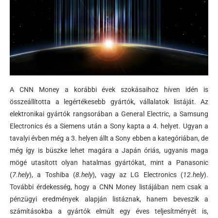
A CNN Money a korábbi évek szokásaihoz híven idén is
összeállította a legértékesebb gyártók, vállalatok listáját. Az
elektronikai gyártók rangsorában a General Electric, a Samsung
Electronics és a Siemens után a Sony kapta a 4. helyet. Ugyan a
tavalyi évben még a 3. helyen állt a Sony ebben a kategóriában, de
még így is büszke lehet magára a Japán óriás, ugyanis maga
mögé utasított olyan hatalmas gyártókat, mint a Panasonic
(
7.hely
), a Toshiba (
8.hely
), vagy az LG Electronics (
12.hely
).
További érdekesség, hogy a CNN Money listájában nem csak a
pénzügyi eredmények alapján listáznak, hanem beveszik a
számításokba a gyártók elmúlt egy éves teljesítményét is,