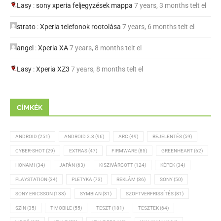
Lasy
:
sony xperia feljegyzések mappa
7 years, 3 months telt el
strato
:
Xperia telefonok rootolása
7 years, 6 months telt el
angel
:
Xperia XA
7 years, 8 months telt el
Lasy
:
Xperia XZ3
7 years, 8 months telt el
CÍMKÉK
ANDROID
(251)
ANDROID 2.3
(96)
ARC
(49)
BEJELENTÉS
(59)
CYBER-SHOT
(29)
EXTRAS
(47)
FIRMWARE
(85)
GREENHEART
(62)
HONAMI
(34)
JAPÁN
(63)
KISZIVÁRGOTT
(124)
KÉPEK
(34)
PLAYSTATION
(34)
PLETYKA
(73)
REKLÁM
(36)
SONY
(50)
SONY ERICSSON
(133)
SYMBIAN
(31)
SZOFTVERFRISSÍTÉS
(81)
SZÍN
(35)
T-MOBILE
(55)
TESZT
(181)
TESZTEK
(64)