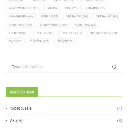
WINDOWS MOBILE
(30)
X8
(85)
X10
(170)
X10 MINI
(118)
X10 MINI PRO
(84)
XPERIA
(537)
XPERIA ARC
(38)
XPERIA NEO
(31)
XPERIA PLAY
(84)
XPERIA PORTÁL
(39)
XPERIA PRO
(28)
XPERIA SP
(30)
XPERIA Z
(38)
XPERIA Z1
(36)
XPERIA Z ULTRA
(30)
ZYLO
(27)
ÉLŐKÉPEK
(52)
ÉLŐKÉP
(28)
KATEGÓRIÁK
1xbet russia
(1)
Akciók
(3)