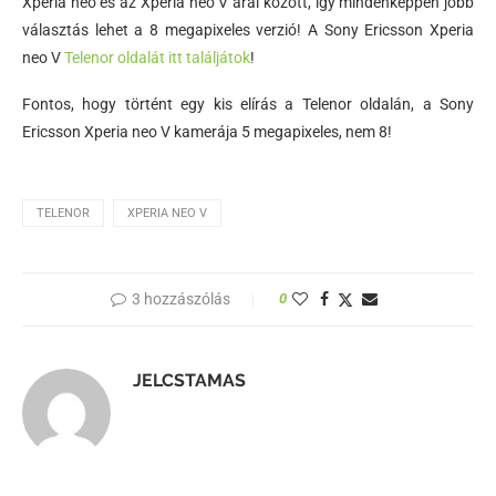
Xperia neo és az Xperia neo V árai között, így mindenképpen jobb
választás lehet a 8 megapixeles verzió! A Sony Ericsson Xperia
neo V
Telenor oldalát itt találjátok
!
Fontos, hogy történt egy kis elírás a Telenor oldalán, a Sony
Ericsson Xperia neo V kamerája 5 megapixeles, nem 8!
TELENOR
XPERIA NEO V
3 hozzászólás
0
JELCSTAMAS