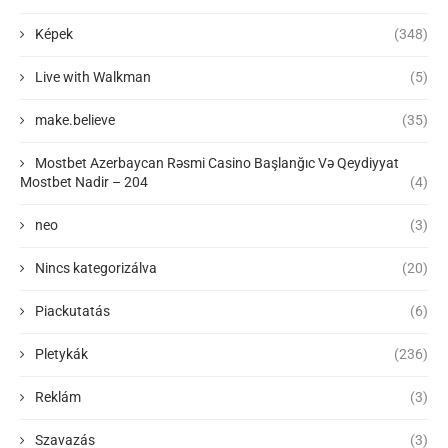
Képek
(348)
Live with Walkman
(5)
make.believe
(35)
Mostbet Azerbaycan Rəsmi Casino Başlanğıc Və Qeydiyyat
Mostbet Nadir – 204
(4)
neo
(3)
Nincs kategorizálva
(20)
Piackutatás
(6)
Pletykák
(236)
Reklám
(3)
Szavazás
(3)