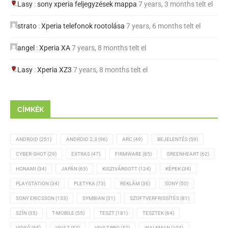
Lasy
:
sony xperia feljegyzések mappa
7 years, 3 months telt el
strato
:
Xperia telefonok rootolása
7 years, 6 months telt el
angel
:
Xperia XA
7 years, 8 months telt el
Lasy
:
Xperia XZ3
7 years, 8 months telt el
CÍMKÉK
ANDROID
(251)
ANDROID 2.3
(96)
ARC
(49)
BEJELENTÉS
(59)
CYBER-SHOT
(29)
EXTRAS
(47)
FIRMWARE
(85)
GREENHEART
(62)
HONAMI
(34)
JAPÁN
(63)
KISZIVÁRGOTT
(124)
KÉPEK
(34)
PLAYSTATION
(34)
PLETYKA
(73)
REKLÁM
(36)
SONY
(50)
SONY ERICSSON
(133)
SYMBIAN
(31)
SZOFTVERFRISSÍTÉS
(81)
SZÍN
(35)
T-MOBILE
(55)
TESZT
(181)
TESZTEK
(64)
VIDEÓ
(85)
VIVAZ
(52)
VIVAZ PRO
(42)
WALKMAN
(104)