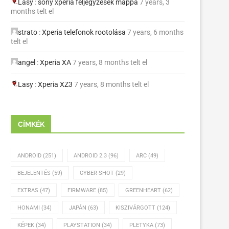
Lasy
:
sony xperia feljegyzések mappa
7 years, 3
months telt el
strato
:
Xperia telefonok rootolása
7 years, 6 months
telt el
angel
:
Xperia XA
7 years, 8 months telt el
Lasy
:
Xperia XZ3
7 years, 8 months telt el
CÍMKÉK
ANDROID
(251)
ANDROID 2.3
(96)
ARC
(49)
BEJELENTÉS
(59)
CYBER-SHOT
(29)
EXTRAS
(47)
FIRMWARE
(85)
GREENHEART
(62)
HONAMI
(34)
JAPÁN
(63)
KISZIVÁRGOTT
(124)
KÉPEK
(34)
PLAYSTATION
(34)
PLETYKA
(73)