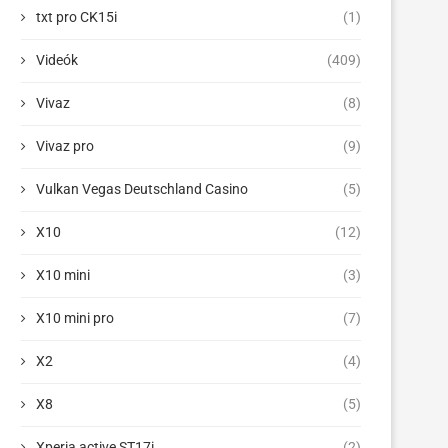
txt pro CK15i
(1)
Videók
(409)
Vivaz
(8)
Vivaz pro
(9)
Vulkan Vegas Deutschland Casino
(5)
X10
(12)
X10 mini
(3)
X10 mini pro
(7)
X2
(4)
X8
(5)
Xperia active ST17i
(2)