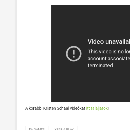
A korábbi Kristen Schaal videókat
itt találjátok
!
EA GAMES
XPERIA PLAY