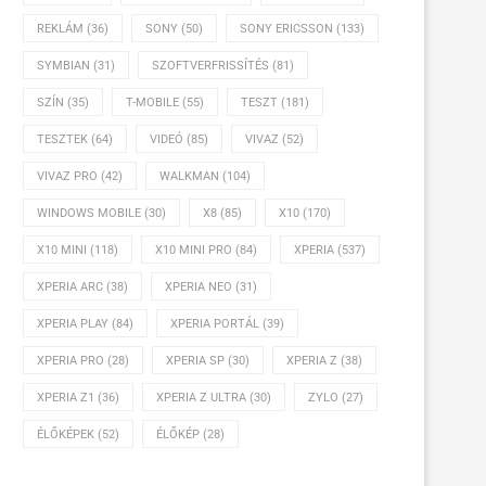
REKLÁM
(36)
SONY
(50)
SONY ERICSSON
(133)
SYMBIAN
(31)
SZOFTVERFRISSÍTÉS
(81)
SZÍN
(35)
T-MOBILE
(55)
TESZT
(181)
TESZTEK
(64)
VIDEÓ
(85)
VIVAZ
(52)
VIVAZ PRO
(42)
WALKMAN
(104)
WINDOWS MOBILE
(30)
X8
(85)
X10
(170)
X10 MINI
(118)
X10 MINI PRO
(84)
XPERIA
(537)
XPERIA ARC
(38)
XPERIA NEO
(31)
XPERIA PLAY
(84)
XPERIA PORTÁL
(39)
XPERIA PRO
(28)
XPERIA SP
(30)
XPERIA Z
(38)
XPERIA Z1
(36)
XPERIA Z ULTRA
(30)
ZYLO
(27)
ÉLŐKÉPEK
(52)
ÉLŐKÉP
(28)