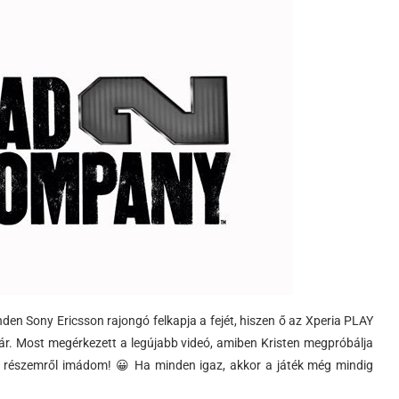
en Sony Ericsson rajongó felkapja a fejét, hiszen ő az Xperia PLAY
ár. Most megérkezett a legújabb videó, amiben Kristen megpróbálja
n részemről imádom! 😀 Ha minden igaz, akkor a játék még mindig