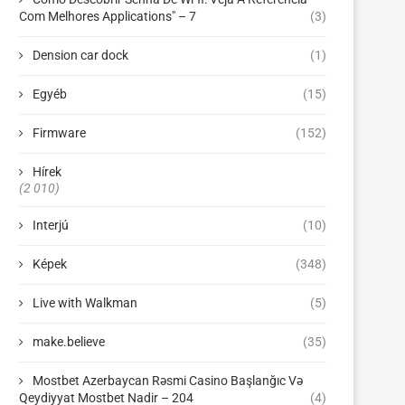
Com Melhores Applications" – 7
(3)
Dension car dock
(1)
Egyéb
(15)
Firmware
(152)
Hírek
(2 010)
Interjú
(10)
Képek
(348)
Live with Walkman
(5)
make.believe
(35)
Mostbet Azerbaycan Rəsmi Casino Başlanğıc Və
Qeydiyyat Mostbet Nadir – 204
(4)