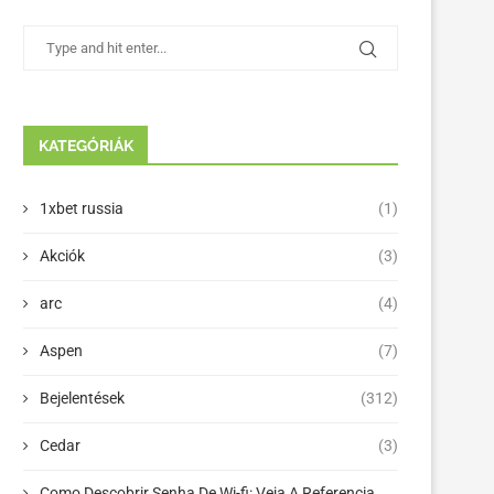
KATEGÓRIÁK
1xbet russia
(1)
Akciók
(3)
arc
(4)
Aspen
(7)
Bejelentések
(312)
Cedar
(3)
Como Descobrir Senha De Wi-fi: Veja A Referencia