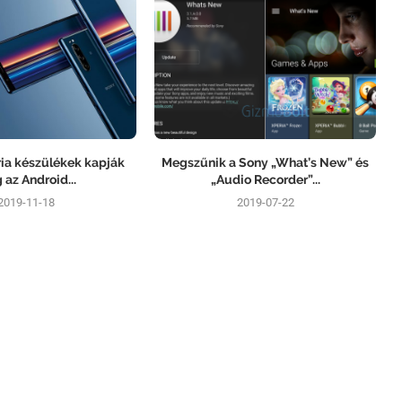
ria készülékek kapják
Megszűnik a Sony „What’s New” és
az Android...
„Audio Recorder”...
2019-11-18
2019-07-22