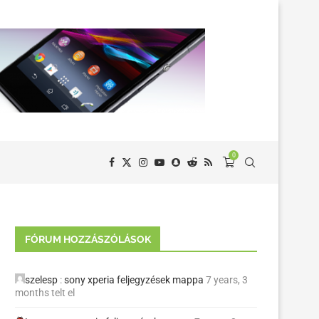
0
FÓRUM HOZZÁSZÓLÁSOK
szelesp
:
sony xperia feljegyzések mappa
7 years, 3
months telt el