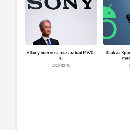
A Sony nem vesz részt az idei MWC-
Ezek az Xpe
n...
meg 
2020-02-10