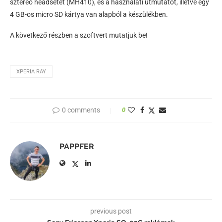
sztereó headsetet (MH410), és a használati útmutatót, illetve egy
4 GB-os micro SD kártya van alapból a készülékben.
A következő részben a szoftvert mutatjuk be!
XPERIA RAY
0 comments
0
PAPPFER
previous post