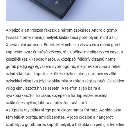
A kijelző alatti részen fekszik a három szokásos Android gomb
(vissza, home, menü), melyek kialakítása pont olyan, mint az új
Xperia mini pároson. Ennek értelmében a vissza és a menü gomb
kapacitív, azaz érintésérzékeny, rájuk bökve mindig rezzen egyet a
készülék (ez kikapcsolható). A középső, félkörív dizájnú home
gomb pedig egy egyszerű nyomógomb, melynek körvonala fehér
színű világítást kapott, de töltés közben piros, narancs és zöld
színekkel világítva jelzi az akkumlátor töltöttségi szintjét, és zölden
villog elmulsztott hívás esetén. A telefon alján balra a
nyakbaakasztó likacskái, középen a hátlap leszedéséhez
szükséges nyílás, jobbra a mikrofon található.
Az Xperia ray oldalról egy paralelogrammát formáz. Az oldalakat
fém felület borítja, ami dícséretes. A jobb oldalon a hangerőt
szabályzó gombpáros kapott helyet, a bal oldalon pedig a fedetlen