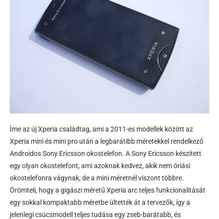
Íme az új Xperia családtag, ami a 2011-es modellek között az
Xperia mini és mini pro után a legbarátibb méretekkel rendelkező
Androidos Sony Ericsson okostelefon. A Sony Ericsson készített
egy olyan okostelefont, ami azoknak kedvez, akik nem óriási
okostelefonra vágynak, de a mini méretnél viszont többre.
Örömteli, hogy a gigászi méretű Xperia arc teljes funkcionalitását
egy sokkal kompaktabb méretbe ültették át a tervezők, így a
jelenlegi csúcsmodell teljes tudása egy zseb-barátabb, és