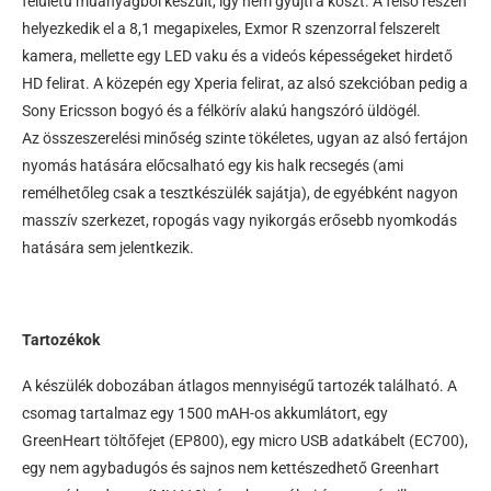
felületű műanyagból készült, így nem gyűjti a koszt. A felső részén
helyezkedik el a 8,1 megapixeles, Exmor R szenzorral felszerelt
kamera, mellette egy LED vaku és a videós képességeket hirdető
HD felirat. A közepén egy Xperia felirat, az alsó szekcióban pedig a
Sony Ericsson bogyó és a félkörív alakú hangszóró üldögél.
Az összeszerelési minőség szinte tökéletes, ugyan az alsó fertájon
nyomás hatására előcsalható egy kis halk recsegés (ami
remélhetőleg csak a tesztkészülék sajátja), de egyébként nagyon
masszív szerkezet, ropogás vagy nyikorgás erősebb nyomkodás
hatására sem jelentkezik.
Tartozékok
A készülék dobozában átlagos mennyiségű tartozék található. A
csomag tartalmaz egy 1500 mAH-os akkumlátort, egy
GreenHeart töltőfejet (EP800), egy micro USB adatkábelt (EC700),
egy nem agybadugós és sajnos nem kettészedhető Greenhart