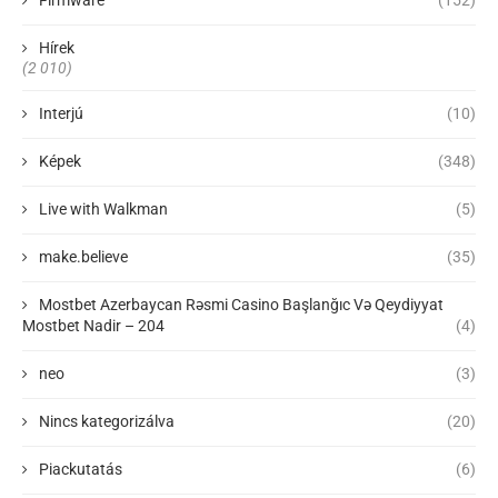
Firmware
(152)
Hírek
(2 010)
Interjú
(10)
Képek
(348)
Live with Walkman
(5)
make.believe
(35)
Mostbet Azerbaycan Rəsmi Casino Başlanğıc Və Qeydiyyat
Mostbet Nadir – 204
(4)
neo
(3)
Nincs kategorizálva
(20)
Piackutatás
(6)