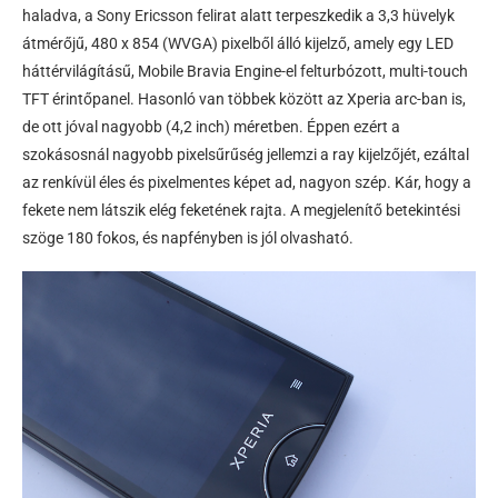
haladva, a Sony Ericsson felirat alatt terpeszkedik a 3,3 hüvelyk
átmérőjű, 480 x 854 (WVGA) pixelből álló kijelző, amely egy LED
háttérvilágításű, Mobile Bravia Engine-el felturbózott, multi-touch
TFT érintőpanel. Hasonló van többek között az Xperia arc-ban is,
de ott jóval nagyobb (4,2 inch) méretben. Éppen ezért a
szokásosnál nagyobb pixelsűrűség jellemzi a ray kijelzőjét, ezáltal
az renkívül éles és pixelmentes képet ad, nagyon szép. Kár, hogy a
fekete nem látszik elég feketének rajta. A megjelenítő betekintési
szöge 180 fokos, és napfényben is jól olvasható.