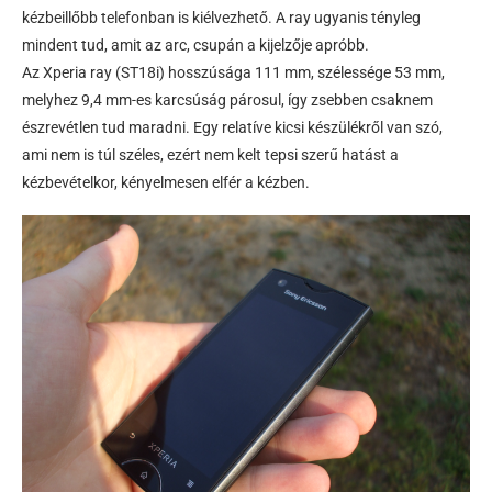
kézbeillőbb telefonban is kiélvezhető. A ray ugyanis tényleg
mindent tud, amit az arc, csupán a kijelzője apróbb.
Az Xperia ray (ST18i) hosszúsága 111 mm, szélessége 53 mm,
melyhez 9,4 mm-es karcsúság párosul, így zsebben csaknem
észrevétlen tud maradni. Egy relatíve kicsi készülékről van szó,
ami nem is túl széles, ezért nem kelt tepsi szerű hatást a
kézbevételkor, kényelmesen elfér a kézben.