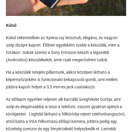
Külső
Külső tekintetében az Xperia ray letisztult, elegáns, és nagyon
szép dizájnt kapott. Élőben egyébként szebb a készülék, mint a
fotókon. Sokak szerint a Sony Ericsson készíti a legszebb
(Androidos) készülékeket, amit csak megerősíteni tudok.
Ha a készülék tetejére pillantunk, akkor középen látható a
képernyőzárként is funkcionáló bekapcsoló gomb, ami mellett
jobbra kapott helyet a 3,5 mm-es jack csatlakozó.
Az előlapot egyetlen teljesen sík karcálló üvegfelület borítja, ami
szép és elegánsabbá is teszi a telefont, viszont gyakran igényli a
törölgetést. Legfelül látható a félkörívbe rejtett telefonhangszóró,
attól balra a VGA felbontású előlapi kamera, jobbra pedig egy
közelség szenzor és egy fényérzékelő helyezkedik el. Lentebb