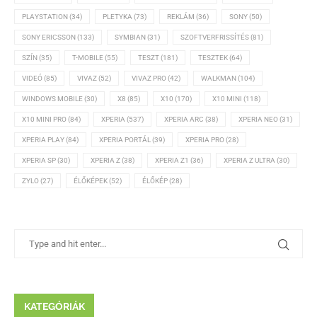
PLAYSTATION
(34)
PLETYKA
(73)
REKLÁM
(36)
SONY
(50)
SONY ERICSSON
(133)
SYMBIAN
(31)
SZOFTVERFRISSÍTÉS
(81)
SZÍN
(35)
T-MOBILE
(55)
TESZT
(181)
TESZTEK
(64)
VIDEÓ
(85)
VIVAZ
(52)
VIVAZ PRO
(42)
WALKMAN
(104)
WINDOWS MOBILE
(30)
X8
(85)
X10
(170)
X10 MINI
(118)
X10 MINI PRO
(84)
XPERIA
(537)
XPERIA ARC
(38)
XPERIA NEO
(31)
XPERIA PLAY
(84)
XPERIA PORTÁL
(39)
XPERIA PRO
(28)
XPERIA SP
(30)
XPERIA Z
(38)
XPERIA Z1
(36)
XPERIA Z ULTRA
(30)
ZYLO
(27)
ÉLŐKÉPEK
(52)
ÉLŐKÉP
(28)
KATEGÓRIÁK