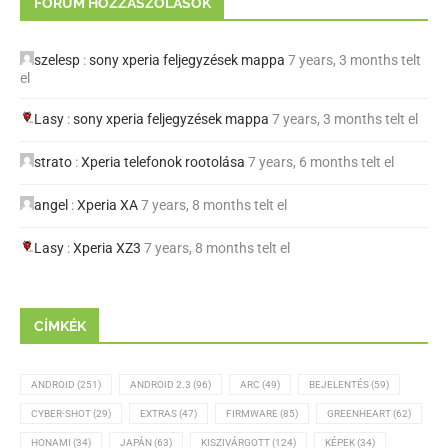
FÓRUM HOZZÁSZÓLÁSOK
szelesp
:
sony xperia feljegyzések mappa
7 years, 3 months telt
el
Lasy
:
sony xperia feljegyzések mappa
7 years, 3 months telt el
strato
:
Xperia telefonok rootolása
7 years, 6 months telt el
angel
:
Xperia XA
7 years, 8 months telt el
Lasy
:
Xperia XZ3
7 years, 8 months telt el
CÍMKÉK
ANDROID
(251)
ANDROID 2.3
(96)
ARC
(49)
BEJELENTÉS
(59)
CYBER-SHOT
(29)
EXTRAS
(47)
FIRMWARE
(85)
GREENHEART
(62)
HONAMI
(34)
JAPÁN
(63)
KISZIVÁRGOTT
(124)
KÉPEK
(34)