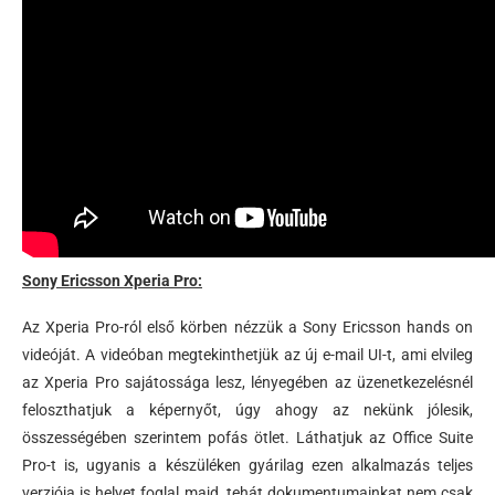
Sony Ericsson Xperia Pro:
Az Xperia Pro-ról első körben nézzük a Sony Ericsson hands on
videóját. A videóban megtekinthetjük az új e-mail UI-t, ami elvileg
az Xperia Pro sajátossága lesz, lényegében az üzenetkezelésnél
feloszthatjuk a képernyőt, úgy ahogy az nekünk jólesik,
összességében szerintem pofás ötlet. Láthatjuk az Office Suite
Pro-t is, ugyanis a készüléken gyárilag ezen alkalmazás teljes
verziója is helyet foglal majd, tehát dokumentumainkat nem csak