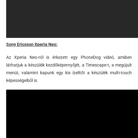
Sony Ericsson Xperia Neo:
Az Xperia Neo-ról is érkezett egy PhoneDog videó, amiben
láthatjuk a készülék kezdőképernyőjét, a Timescape-t, a megújult
menüt, valamint kapunk egy kis ízelítőt a készülék multi-touch
képességeiből is.