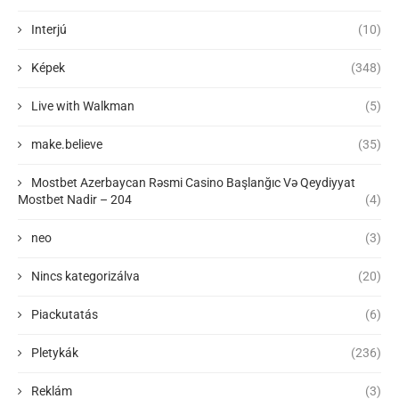
Interjú
(10)
Képek
(348)
Live with Walkman
(5)
make.believe
(35)
Mostbet Azerbaycan Rəsmi Casino Başlanğıc Və Qeydiyyat
Mostbet Nadir – 204
(4)
neo
(3)
Nincs kategorizálva
(20)
Piackutatás
(6)
Pletykák
(236)
Reklám
(3)