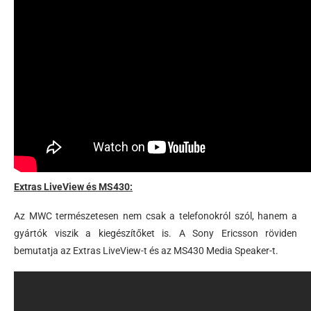
Extras LiveView és MS430:
Az MWC természetesen nem csak a telefonokról szól, hanem a
gyártók viszik a kiegészítőket is. A Sony Ericsson röviden
bemutatja az Extras LiveView-t és az MS430 Media Speaker-t.