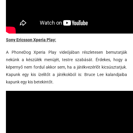
Sony Ericsson Xperia Play:
A PhoneDog Xperia Play videójában részletesen bemutatják
nekünk a készülék menüjét, testre szabását. Érdekes, hogy a
képernyő nem fordul akkor sem, ha a játékvezérlőt kicsúsztatjuk.
Kapunk egy kis ízelítőt a játékokból is: Bruce Lee kalandjaiba
kapunk egy kis betekintőt.