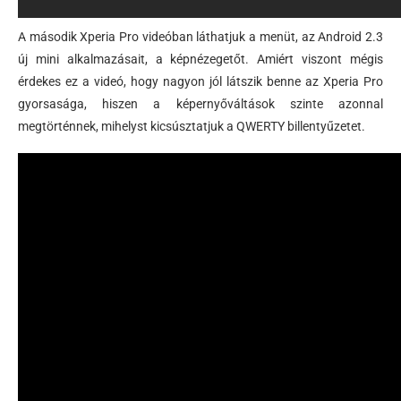
A második Xperia Pro videóban láthatjuk a menüt, az Android 2.3
új mini alkalmazásait, a képnézegetőt. Amiért viszont mégis
érdekes ez a videó, hogy nagyon jól látszik benne az Xperia Pro
gyorsasága, hiszen a képernyőváltások szinte azonnal
megtörténnek, mihelyst kicsúsztatjuk a QWERTY billentyűzetet.