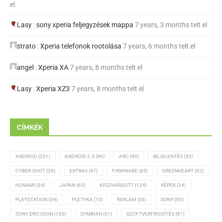
el
Lasy
:
sony xperia feljegyzések mappa
7 years, 3 months telt el
strato
:
Xperia telefonok rootolása
7 years, 6 months telt el
angel
:
Xperia XA
7 years, 8 months telt el
Lasy
:
Xperia XZ3
7 years, 8 months telt el
CÍMKÉK
ANDROID
(251)
ANDROID 2.3
(96)
ARC
(49)
BEJELENTÉS
(59)
CYBER-SHOT
(29)
EXTRAS
(47)
FIRMWARE
(85)
GREENHEART
(62)
HONAMI
(34)
JAPÁN
(63)
KISZIVÁRGOTT
(124)
KÉPEK
(34)
PLAYSTATION
(34)
PLETYKA
(73)
REKLÁM
(36)
SONY
(50)
SONY ERICSSON
(133)
SYMBIAN
(31)
SZOFTVERFRISSÍTÉS
(81)