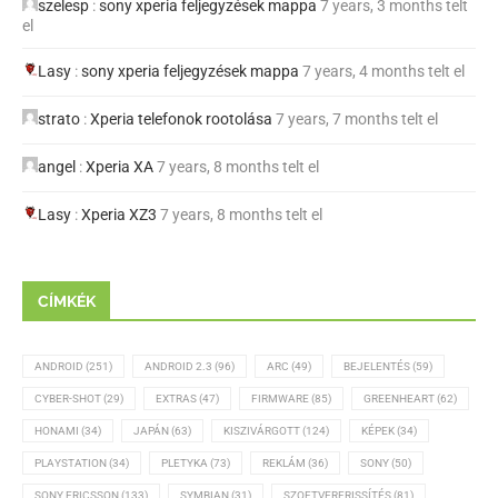
szelesp
:
sony xperia feljegyzések mappa
7 years, 3 months telt
el
Lasy
:
sony xperia feljegyzések mappa
7 years, 4 months telt el
strato
:
Xperia telefonok rootolása
7 years, 7 months telt el
angel
:
Xperia XA
7 years, 8 months telt el
Lasy
:
Xperia XZ3
7 years, 8 months telt el
CÍMKÉK
ANDROID
(251)
ANDROID 2.3
(96)
ARC
(49)
BEJELENTÉS
(59)
CYBER-SHOT
(29)
EXTRAS
(47)
FIRMWARE
(85)
GREENHEART
(62)
HONAMI
(34)
JAPÁN
(63)
KISZIVÁRGOTT
(124)
KÉPEK
(34)
PLAYSTATION
(34)
PLETYKA
(73)
REKLÁM
(36)
SONY
(50)
SONY ERICSSON
(133)
SYMBIAN
(31)
SZOFTVERFRISSÍTÉS
(81)