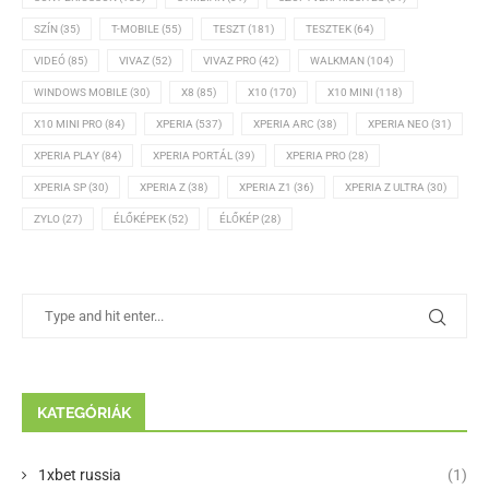
SZÍN
(35)
T-MOBILE
(55)
TESZT
(181)
TESZTEK
(64)
VIDEÓ
(85)
VIVAZ
(52)
VIVAZ PRO
(42)
WALKMAN
(104)
WINDOWS MOBILE
(30)
X8
(85)
X10
(170)
X10 MINI
(118)
X10 MINI PRO
(84)
XPERIA
(537)
XPERIA ARC
(38)
XPERIA NEO
(31)
XPERIA PLAY
(84)
XPERIA PORTÁL
(39)
XPERIA PRO
(28)
XPERIA SP
(30)
XPERIA Z
(38)
XPERIA Z1
(36)
XPERIA Z ULTRA
(30)
ZYLO
(27)
ÉLŐKÉPEK
(52)
ÉLŐKÉP
(28)
KATEGÓRIÁK
1xbet russia
(1)