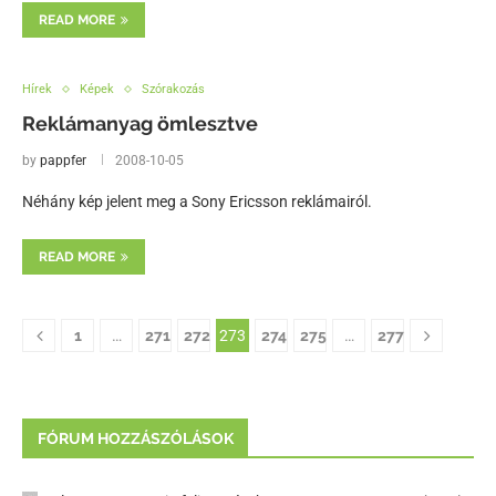
READ MORE
Hírek
Képek
Szórakozás
Reklámanyag ömlesztve
by
pappfer
2008-10-05
Néhány kép jelent meg a Sony Ericsson reklámairól.
READ MORE
1
…
271
272
273
274
275
…
277
FÓRUM HOZZÁSZÓLÁSOK