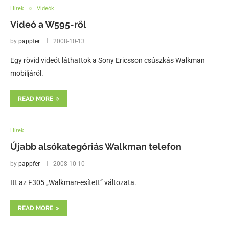
Hírek
Videók
Videó a W595-ről
by
pappfer
2008-10-13
Egy rövid videót láthattok a Sony Ericsson csúszkás Walkman
mobiljáról.
READ MORE
Hírek
Újabb alsókategóriás Walkman telefon
by
pappfer
2008-10-10
Itt az F305 „Walkman-esített” változata.
READ MORE