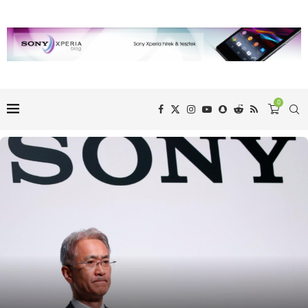
0
A Sony nem vesz részt az idei MWC-n a koronavírus