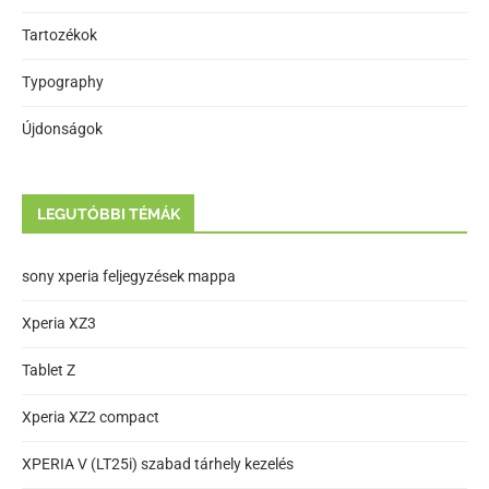
Tartozékok
Typography
Újdonságok
LEGUTÓBBI TÉMÁK
sony xperia feljegyzések mappa
Xperia XZ3
Tablet Z
Xperia XZ2 compact
XPERIA V (LT25i) szabad tárhely kezelés