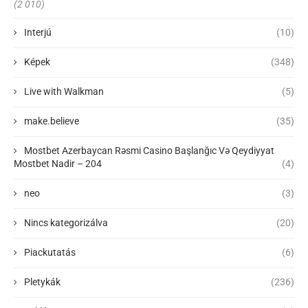
(2 010)
Interjú
(10)
Képek
(348)
Live with Walkman
(5)
make.believe
(35)
Mostbet Azerbaycan Rəsmi Casino Başlanğıc Və Qeydiyyat
Mostbet Nadir – 204
(4)
neo
(3)
Nincs kategorizálva
(20)
Piackutatás
(6)
Pletykák
(236)