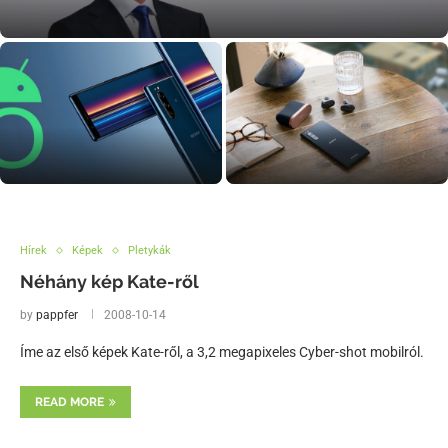
miatt
Ezek az Xperia készülékek kapják
Xperia 5 – megérkezett a Sony új
meg az Android 10 frissítést
„kompakt” csúcskészüléke
Hírek
Képek
Pletykák
Néhány kép Kate-ről
by
pappfer
2008-10-14
Íme az első képek Kate-ről, a 3,2 megapixeles Cyber-shot mobilról.
READ MORE