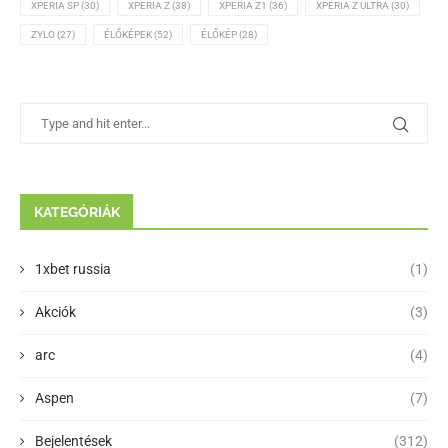
XPERIA SP
(30)
XPERIA Z
(38)
XPERIA Z1
(36)
XPERIA Z ULTRA
(30)
ZYLO
(27)
ÉLŐKÉPEK
(52)
ÉLŐKÉP
(28)
KATEGÓRIÁK
1xbet russia
(1)
Akciók
(3)
arc
(4)
Aspen
(7)
Bejelentések
(312)