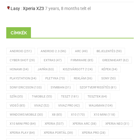
Lasy
:
Xperia XZ3
7 years, 8 months telt el
CÍMKÉK
ANDROID
(251)
ANDROID 2.3
(96)
ARC
(49)
BEJELENTÉS
(59)
CYBER-SHOT
(29)
EXTRAS
(47)
FIRMWARE
(85)
GREENHEART
(62)
HONAMI
(34)
JAPÁN
(63)
KISZIVÁRGOTT
(124)
KÉPEK
(34)
PLAYSTATION
(34)
PLETYKA
(73)
REKLÁM
(36)
SONY
(50)
SONY ERICSSON
(133)
SYMBIAN
(31)
SZOFTVERFRISSÍTÉS
(81)
SZÍN
(35)
T-MOBILE
(55)
TESZT
(181)
TESZTEK
(64)
VIDEÓ
(85)
VIVAZ
(52)
VIVAZ PRO
(42)
WALKMAN
(104)
WINDOWS MOBILE
(30)
X8
(85)
X10
(170)
X10 MINI
(118)
X10 MINI PRO
(84)
XPERIA
(537)
XPERIA ARC
(38)
XPERIA NEO
(31)
XPERIA PLAY
(84)
XPERIA PORTÁL
(39)
XPERIA PRO
(28)