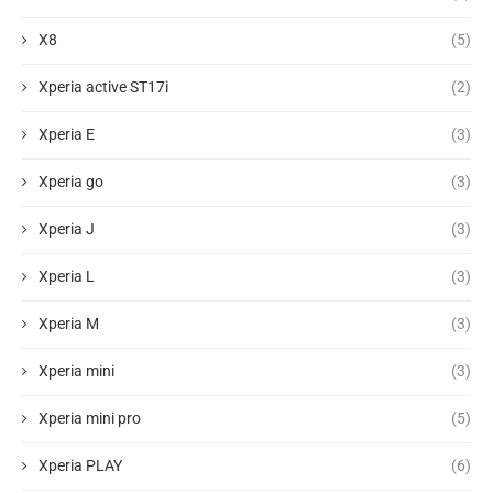
X8
(5)
Xperia active ST17i
(2)
Xperia E
(3)
Xperia go
(3)
Xperia J
(3)
Xperia L
(3)
Xperia M
(3)
Xperia mini
(3)
Xperia mini pro
(5)
Xperia PLAY
(6)