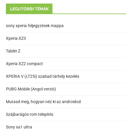
LEGUTÓBBI TÉMÁK
sony xperia feljegyzések mappa
Xperia XZ3
Tablet Z
Xperia XZ2 compact
XPERIA V (LT25i) szabad tárhely kezelés
PUBG Mobile (Angol verzió)
Mutasd meg, hogyan néz ki az androidod
Szájbarágós rom telepítés
Sony xa1 ultra