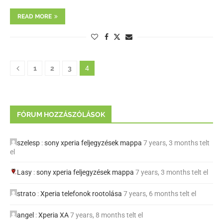
READ MORE
1
2
3
4
FÓRUM HOZZÁSZÓLÁSOK
szelesp
:
sony xperia feljegyzések mappa
7 years, 3 months telt
el
Lasy
:
sony xperia feljegyzések mappa
7 years, 3 months telt el
strato
:
Xperia telefonok rootolása
7 years, 6 months telt el
angel
:
Xperia XA
7 years, 8 months telt el