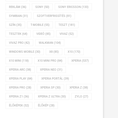
REKLÁM
(36)
SONY
(50)
SONY ERICSSON
(133)
SYMBIAN
(31)
SZOFTVERFRISSÍTÉS
(81)
SZÍN
(35)
T-MOBILE
(55)
TESZT
(181)
TESZTEK
(64)
VIDEÓ
(85)
VIVAZ
(52)
VIVAZ PRO
(42)
WALKMAN
(104)
WINDOWS MOBILE
(30)
X8
(85)
X10
(170)
X10 MINI
(118)
X10 MINI PRO
(84)
XPERIA
(537)
XPERIA ARC
(38)
XPERIA NEO
(31)
XPERIA PLAY
(84)
XPERIA PORTÁL
(39)
XPERIA PRO
(28)
XPERIA SP
(30)
XPERIA Z
(38)
XPERIA Z1
(36)
XPERIA Z ULTRA
(30)
ZYLO
(27)
ÉLŐKÉPEK
(52)
ÉLŐKÉP
(28)