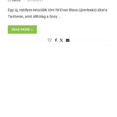
by
bence
2016-02-21
Egy új, rejtélyes készülék tűnt fel Evan Blass (@evleaks) által a
Twitteren, amit állítólag a Sony …
READ MORE