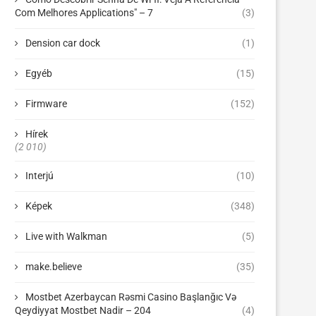
Com Melhores Applications" – 7
(3)
Dension car dock
(1)
Egyéb
(15)
Firmware
(152)
Hírek
(2 010)
Interjú
(10)
Képek
(348)
Live with Walkman
(5)
make.believe
(35)
Mostbet Azerbaycan Rəsmi Casino Başlanğıc Və
Qeydiyyat Mostbet Nadir – 204
(4)