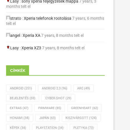
Lasy
:
sony xperia feljegyzések mappa
7 years, 3
months telt el
strato
:
Xperia telefonok rootolása
7 years, 6 months
telt el
angel
:
Xperia XA
7 years, 8 months telt el
Lasy
:
Xperia XZ3
7 years, 8 months telt el
CÍMKÉK
ANDROID
(251)
ANDROID 2.3
(96)
ARC
(49)
BEJELENTÉS
(59)
CYBER-SHOT
(29)
EXTRAS
(47)
FIRMWARE
(85)
GREENHEART
(62)
HONAMI
(34)
JAPÁN
(63)
KISZIVÁRGOTT
(124)
KÉPEK
(34)
PLAYSTATION
(34)
PLETYKA
(73)