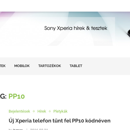
TEK
MOBILOK
TARTOZÉKOK
TABLET
AG:
PP10
Bejelentések
Hírek
Pletykák
Új Xperia telefon tűnt fel PP10 kódnéven