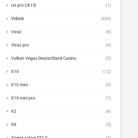
txt pro CK15i
(1)
Videók
(409)
Vivaz
(8)
Vivaz pro
(9)
Vulkan Vegas Deutschland Casino
(5)
X10
(12)
X10 mini
(3)
X10 mini pro
(7)
X2
(4)
X8
(5)
Xperia active ST17i
(2)