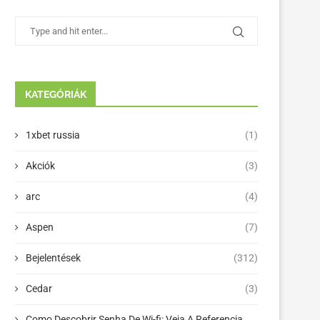
KATEGÓRIÁK
1xbet russia
(1)
Akciók
(3)
arc
(4)
Aspen
(7)
Bejelentések
(312)
Cedar
(3)
Como Descobrir Senha De Wi-fi: Veja A Referencia