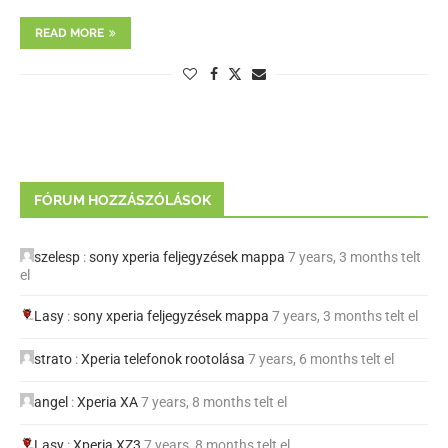
READ MORE
FÓRUM HOZZÁSZÓLÁSOK
szelesp
:
sony xperia feljegyzések mappa
7 years, 3 months telt
el
Lasy
:
sony xperia feljegyzések mappa
7 years, 3 months telt el
strato
:
Xperia telefonok rootolása
7 years, 6 months telt el
angel
:
Xperia XA
7 years, 8 months telt el
Lasy
:
Xperia XZ3
7 years, 8 months telt el