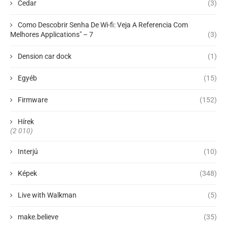
Cedar
(3)
Como Descobrir Senha De Wi-fi: Veja A Referencia Com
Melhores Applications" – 7
(3)
Dension car dock
(1)
Egyéb
(15)
Firmware
(152)
Hírek
(2 010)
Interjú
(10)
Képek
(348)
Live with Walkman
(5)
make.believe
(35)