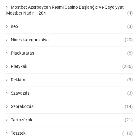
Mostbet Azerbaycan Rəsmi Casino Başlanğıc Və Qeydiyyat
Mostbet Nadir – 204
(4)
neo
(3)
Nincs kategorizálva
(20)
Piackutatás
(6)
Pletykák
(236)
Reklám
(3)
Szavazás
(3)
Szórakozás
(14)
Tartozékok
(21)
Tesztek
(110)