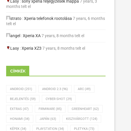
Lasy
:
sony xperia feljegyzések mappa
7 years, 3
months telt el
strato
:
Xperia telefonok rootolása
7 years, 6 months
telt el
angel
:
Xperia XA
7 years, 8 months telt el
Lasy
:
Xperia XZ3
7 years, 8 months telt el
CÍMKÉK
ANDROID
(251)
ANDROID 2.3
(96)
ARC
(49)
BEJELENTÉS
(59)
CYBER-SHOT
(29)
EXTRAS
(47)
FIRMWARE
(85)
GREENHEART
(62)
HONAMI
(34)
JAPÁN
(63)
KISZIVÁRGOTT
(124)
KÉPEK
(34)
PLAYSTATION
(34)
PLETYKA
(73)