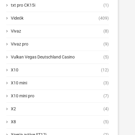
txt pro CK15i
(1)
Videók
(409)
Vivaz
(8)
Vivaz pro
(9)
Vulkan Vegas Deutschland Casino
(5)
X10
(12)
X10 mini
(3)
X10 mini pro
(7)
X2
(4)
X8
(5)
Xperia active ST17i
(2)