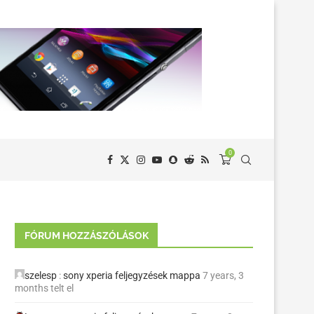
0
FÓRUM HOZZÁSZÓLÁSOK
szelesp
:
sony xperia feljegyzések mappa
7 years, 3
months telt el