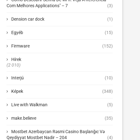
Com Melhores Applications" – 7
(3)
Dension car dock
(1)
Egyéb
(15)
Firmware
(152)
Hírek
(2 010)
Interjú
(10)
Képek
(348)
Live with Walkman
(5)
make.believe
(35)
Mostbet Azerbaycan Rəsmi Casino Başlanğıc Və
Qeydiyyat Mostbet Nadir – 204
(4)