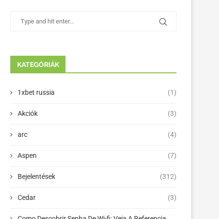
KATEGÓRIÁK
1xbet russia
(1)
Akciók
(3)
arc
(4)
Aspen
(7)
Bejelentések
(312)
Cedar
(3)
Como Descobrir Senha De Wi-fi: Veja A Referencia