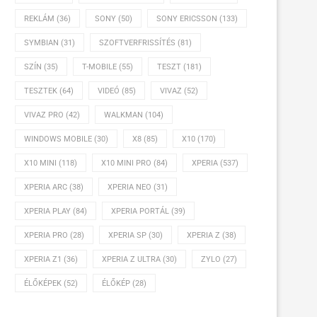
REKLÁM
(36)
SONY
(50)
SONY ERICSSON
(133)
SYMBIAN
(31)
SZOFTVERFRISSÍTÉS
(81)
SZÍN
(35)
T-MOBILE
(55)
TESZT
(181)
TESZTEK
(64)
VIDEÓ
(85)
VIVAZ
(52)
VIVAZ PRO
(42)
WALKMAN
(104)
WINDOWS MOBILE
(30)
X8
(85)
X10
(170)
X10 MINI
(118)
X10 MINI PRO
(84)
XPERIA
(537)
XPERIA ARC
(38)
XPERIA NEO
(31)
XPERIA PLAY
(84)
XPERIA PORTÁL
(39)
XPERIA PRO
(28)
XPERIA SP
(30)
XPERIA Z
(38)
XPERIA Z1
(36)
XPERIA Z ULTRA
(30)
ZYLO
(27)
ÉLŐKÉPEK
(52)
ÉLŐKÉP
(28)