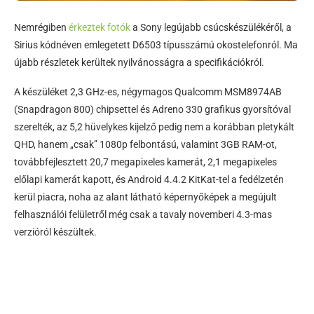
Nemrégiben
érkeztek fotók
a Sony legújabb csúcskészülékéről, a
Sirius kódnéven emlegetett D6503 típusszámú okostelefonról. Ma
újabb részletek kerültek nyilvánosságra a specifikációkról.
A készüléket 2,3 GHz-es, négymagos Qualcomm MSM8974AB
(Snapdragon 800) chipsettel és Adreno 330 grafikus gyorsítóval
szerelték, az 5,2 hüvelykes kijelző pedig nem a korábban pletykált
QHD, hanem „csak” 1080p felbontású, valamint 3GB RAM-ot,
továbbfejlesztett 20,7 megapixeles kamerát, 2,1 megapixeles
előlapi kamerát kapott, és Android 4.4.2 KitKat-tel a fedélzetén
kerül piacra, noha az alant látható képernyőképek a megújult
felhasználói felületről még csak a tavaly novemberi 4.3-mas
verzióról készültek.