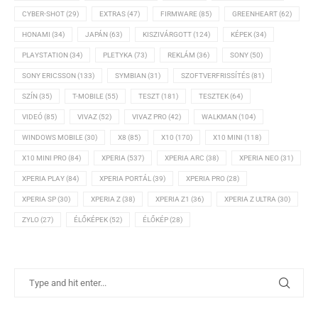
CYBER-SHOT
(29)
EXTRAS
(47)
FIRMWARE
(85)
GREENHEART
(62)
HONAMI
(34)
JAPÁN
(63)
KISZIVÁRGOTT
(124)
KÉPEK
(34)
PLAYSTATION
(34)
PLETYKA
(73)
REKLÁM
(36)
SONY
(50)
SONY ERICSSON
(133)
SYMBIAN
(31)
SZOFTVERFRISSÍTÉS
(81)
SZÍN
(35)
T-MOBILE
(55)
TESZT
(181)
TESZTEK
(64)
VIDEÓ
(85)
VIVAZ
(52)
VIVAZ PRO
(42)
WALKMAN
(104)
WINDOWS MOBILE
(30)
X8
(85)
X10
(170)
X10 MINI
(118)
X10 MINI PRO
(84)
XPERIA
(537)
XPERIA ARC
(38)
XPERIA NEO
(31)
XPERIA PLAY
(84)
XPERIA PORTÁL
(39)
XPERIA PRO
(28)
XPERIA SP
(30)
XPERIA Z
(38)
XPERIA Z1
(36)
XPERIA Z ULTRA
(30)
ZYLO
(27)
ÉLŐKÉPEK
(52)
ÉLŐKÉP
(28)