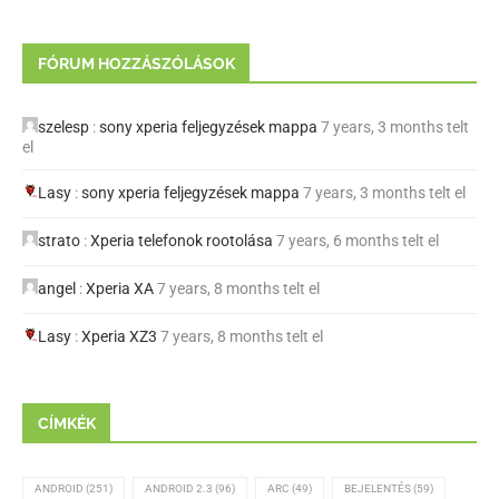
FÓRUM HOZZÁSZÓLÁSOK
szelesp
:
sony xperia feljegyzések mappa
7 years, 3 months telt
el
Lasy
:
sony xperia feljegyzések mappa
7 years, 3 months telt el
strato
:
Xperia telefonok rootolása
7 years, 6 months telt el
angel
:
Xperia XA
7 years, 8 months telt el
Lasy
:
Xperia XZ3
7 years, 8 months telt el
CÍMKÉK
ANDROID
(251)
ANDROID 2.3
(96)
ARC
(49)
BEJELENTÉS
(59)