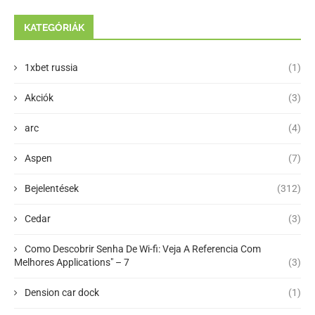
KATEGÓRIÁK
1xbet russia
(1)
Akciók
(3)
arc
(4)
Aspen
(7)
Bejelentések
(312)
Cedar
(3)
Como Descobrir Senha De Wi-fi: Veja A Referencia Com
Melhores Applications" – 7
(3)
Dension car dock
(1)