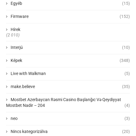
Egyéb
(15)
Firmware
(152)
Hírek
(2 010)
Interjú
(10)
Képek
(348)
Live with Walkman
(5)
make.believe
(35)
Mostbet Azerbaycan Rəsmi Casino Başlanğıc Və Qeydiyyat
Mostbet Nadir – 204
(4)
neo
(3)
Nincs kategorizálva
(20)