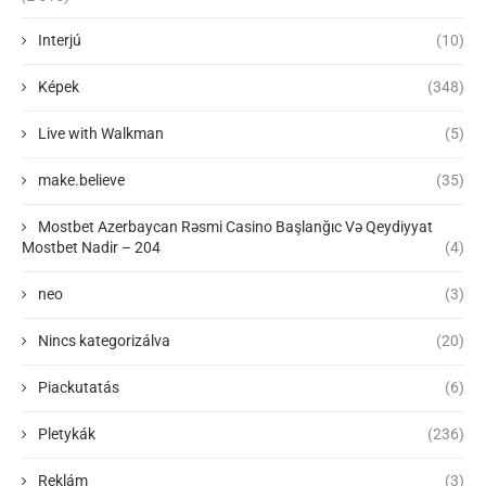
Interjú
(10)
Képek
(348)
Live with Walkman
(5)
make.believe
(35)
Mostbet Azerbaycan Rəsmi Casino Başlanğıc Və Qeydiyyat
Mostbet Nadir – 204
(4)
neo
(3)
Nincs kategorizálva
(20)
Piackutatás
(6)
Pletykák
(236)
Reklám
(3)