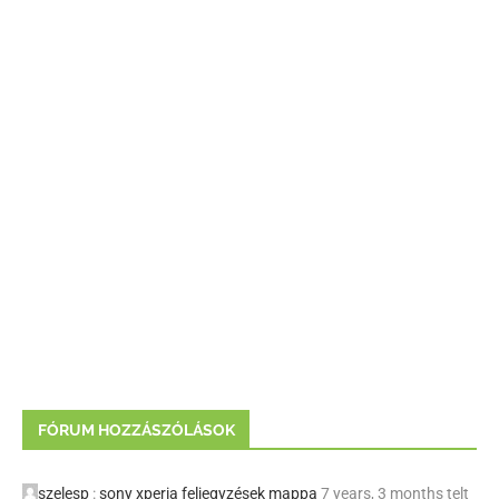
FÓRUM HOZZÁSZÓLÁSOK
szelesp
:
sony xperia feljegyzések mappa
7 years, 3 months telt