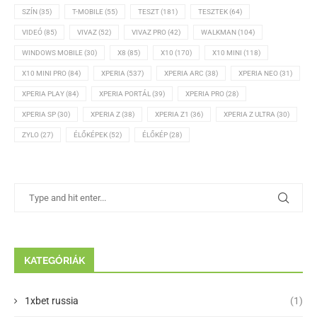
SZÍN
(35)
T-MOBILE
(55)
TESZT
(181)
TESZTEK
(64)
VIDEÓ
(85)
VIVAZ
(52)
VIVAZ PRO
(42)
WALKMAN
(104)
WINDOWS MOBILE
(30)
X8
(85)
X10
(170)
X10 MINI
(118)
X10 MINI PRO
(84)
XPERIA
(537)
XPERIA ARC
(38)
XPERIA NEO
(31)
XPERIA PLAY
(84)
XPERIA PORTÁL
(39)
XPERIA PRO
(28)
XPERIA SP
(30)
XPERIA Z
(38)
XPERIA Z1
(36)
XPERIA Z ULTRA
(30)
ZYLO
(27)
ÉLŐKÉPEK
(52)
ÉLŐKÉP
(28)
KATEGÓRIÁK
1xbet russia
(1)