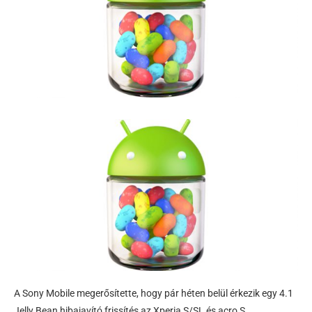
A Sony Mobile megerősítette, hogy pár héten belül érkezik egy 4.1
Jelly Bean hibajavító frissítés az Xperia S/SL és acro S