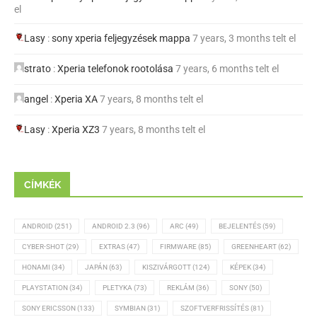
el
Lasy
:
sony xperia feljegyzések mappa
7 years, 3 months telt el
strato
:
Xperia telefonok rootolása
7 years, 6 months telt el
angel
:
Xperia XA
7 years, 8 months telt el
Lasy
:
Xperia XZ3
7 years, 8 months telt el
CÍMKÉK
ANDROID
(251)
ANDROID 2.3
(96)
ARC
(49)
BEJELENTÉS
(59)
CYBER-SHOT
(29)
EXTRAS
(47)
FIRMWARE
(85)
GREENHEART
(62)
HONAMI
(34)
JAPÁN
(63)
KISZIVÁRGOTT
(124)
KÉPEK
(34)
PLAYSTATION
(34)
PLETYKA
(73)
REKLÁM
(36)
SONY
(50)
SONY ERICSSON
(133)
SYMBIAN
(31)
SZOFTVERFRISSÍTÉS
(81)