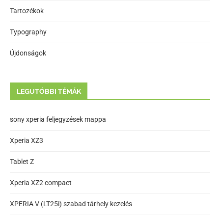
Tartozékok
Typography
Újdonságok
LEGUTÓBBI TÉMÁK
sony xperia feljegyzések mappa
Xperia XZ3
Tablet Z
Xperia XZ2 compact
XPERIA V (LT25i) szabad tárhely kezelés