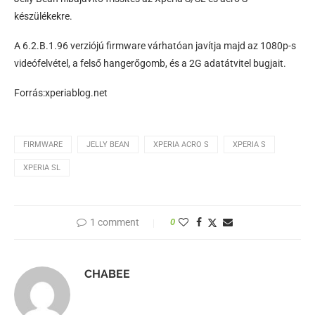
készülékekre.
A 6.2.B.1.96 verziójú firmware várhatóan javítja majd az 1080p-s
videófelvétel, a felső hangerőgomb, és a 2G adatátvitel bugjait.
Forrás:xperiablog.net
FIRMWARE
JELLY BEAN
XPERIA ACRO S
XPERIA S
XPERIA SL
1 comment
0
CHABEE