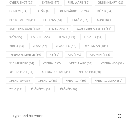
CYBER-SHOT
(29)
EXTRAS
(47)
FIRMWARE
(85)
GREENHEART
(62)
HONAMI
(34)
JAPÁN
(63)
KISZIVÁRGOTT
(124)
KÉPEK
(34)
PLAYSTATION
(34)
PLETYKA
(73)
REKLÁM
(36)
SONY
(50)
SONY ERICSSON
(133)
SYMBIAN
(31)
SZOFTVERFRISSÍTÉS
(81)
SZÍN
(35)
T-MOBILE
(55)
TESZT
(181)
TESZTEK
(64)
VIDEÓ
(85)
VIVAZ
(52)
VIVAZ PRO
(42)
WALKMAN
(104)
WINDOWS MOBILE
(30)
X8
(85)
X10
(170)
X10 MINI
(118)
X10 MINI PRO
(84)
XPERIA
(537)
XPERIA ARC
(38)
XPERIA NEO
(31)
XPERIA PLAY
(84)
XPERIA PORTÁL
(39)
XPERIA PRO
(28)
XPERIA SP
(30)
XPERIA Z
(38)
XPERIA Z1
(36)
XPERIA Z ULTRA
(30)
ZYLO
(27)
ÉLŐKÉPEK
(52)
ÉLŐKÉP
(28)