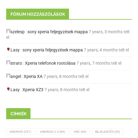
FÓRUM HOZZÁSZÓLÁSOK
szelesp
:
sony xperia feljegyzések mappa
7 years, 3 months telt
el
Lasy
:
sony xperia feljegyzések mappa
7 years, 4 months telt el
strato
:
Xperia telefonok rootolása
7 years, 7 months telt el
angel
:
Xperia XA
7 years, 8 months telt el
Lasy
:
Xperia XZ3
7 years, 8 months telt el
CÍMKÉK
ANDROID
(251)
ANDROID 2.3
(96)
ARC
(49)
BEJELENTÉS
(59)