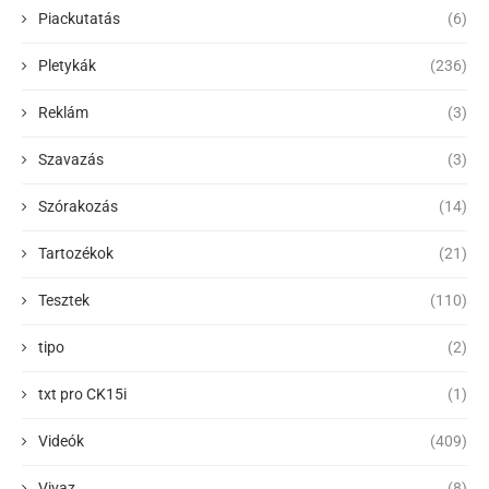
Piackutatás
(6)
Pletykák
(236)
Reklám
(3)
Szavazás
(3)
Szórakozás
(14)
Tartozékok
(21)
Tesztek
(110)
tipo
(2)
txt pro CK15i
(1)
Videók
(409)
Vivaz
(8)