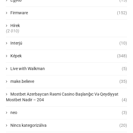
Egyéb
(15)
Firmware
(152)
Hírek
(2 010)
Interjú
(10)
Képek
(348)
Live with Walkman
(5)
make.believe
(35)
Mostbet Azerbaycan Rəsmi Casino Başlanğıc Və Qeydiyyat
Mostbet Nadir – 204
(4)
neo
(3)
Nincs kategorizálva
(20)