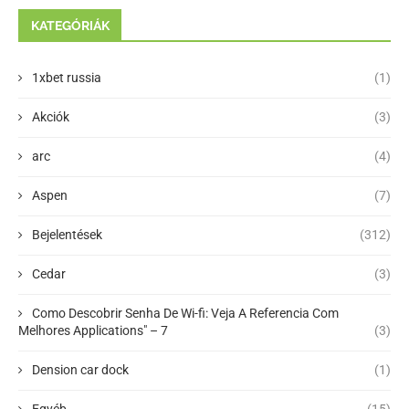
KATEGÓRIÁK
1xbet russia
(1)
Akciók
(3)
arc
(4)
Aspen
(7)
Bejelentések
(312)
Cedar
(3)
Como Descobrir Senha De Wi-fi: Veja A Referencia Com
Melhores Applications" – 7
(3)
Dension car dock
(1)