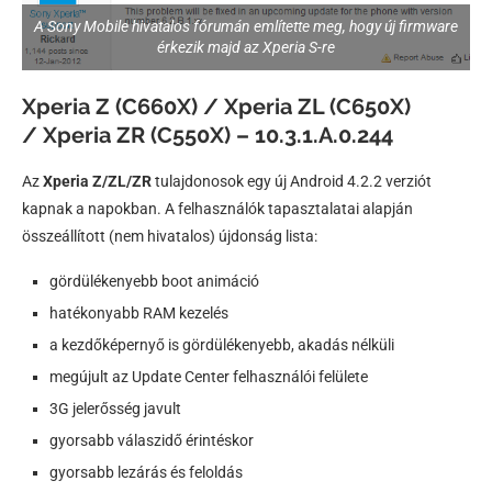
A Sony Mobile hivatalos fórumán említette meg, hogy új firmware
érkezik majd az Xperia S-re
Xperia Z (C660X) / Xperia ZL (C650X)
/ Xperia ZR (C550X) – 10.3.1.A.0.244
Az
Xperia Z/ZL/ZR
tulajdonosok egy új Android 4.2.2 verziót
kapnak a napokban. A felhasználók tapasztalatai alapján
összeállított (nem hivatalos) újdonság lista:
gördülékenyebb boot animáció
hatékonyabb RAM kezelés
a kezdőképernyő is gördülékenyebb, akadás nélküli
megújult az Update Center felhasználói felülete
3G jelerősség javult
gyorsabb válaszidő érintéskor
gyorsabb lezárás és feloldás