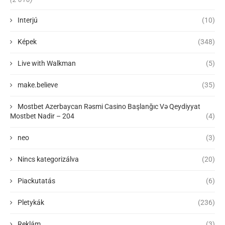
Interjú
(10)
Képek
(348)
Live with Walkman
(5)
make.believe
(35)
Mostbet Azerbaycan Rəsmi Casino Başlanğıc Və Qeydiyyat
Mostbet Nadir – 204
(4)
neo
(3)
Nincs kategorizálva
(20)
Piackutatás
(6)
Pletykák
(236)
Reklám
(3)