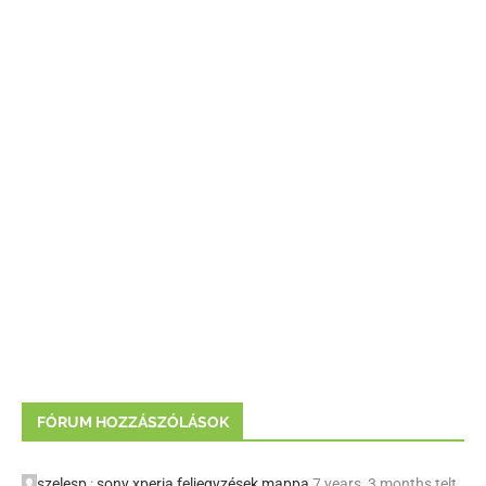
FÓRUM HOZZÁSZÓLÁSOK
szelesp
:
sony xperia feljegyzések mappa
7 years, 3 months telt