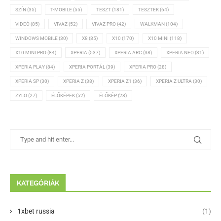
SZÍN
(35)
T-MOBILE
(55)
TESZT
(181)
TESZTEK
(64)
VIDEÓ
(85)
VIVAZ
(52)
VIVAZ PRO
(42)
WALKMAN
(104)
WINDOWS MOBILE
(30)
X8
(85)
X10
(170)
X10 MINI
(118)
X10 MINI PRO
(84)
XPERIA
(537)
XPERIA ARC
(38)
XPERIA NEO
(31)
XPERIA PLAY
(84)
XPERIA PORTÁL
(39)
XPERIA PRO
(28)
XPERIA SP
(30)
XPERIA Z
(38)
XPERIA Z1
(36)
XPERIA Z ULTRA
(30)
ZYLO
(27)
ÉLŐKÉPEK
(52)
ÉLŐKÉP
(28)
KATEGÓRIÁK
1xbet russia
(1)