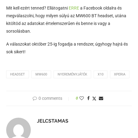
Mit kell ezért tenned? Ellátogatni
ERRE
a Facebook oldalra és
megválaszolni, hogy milyen súlyú az MW600 BT headset, utána
kitöltöd az adatokat értelemszerűen és benne is vagy a
sorsolásban.
A válaszokat október 25-ig fogadja a rendszer, úgyhogy hajrá és
sok sikert!
HEADSET
MW600
NYEREMÉNYJÁTÉK
X10
XPERIA
0 comments
0
JELCSTAMAS