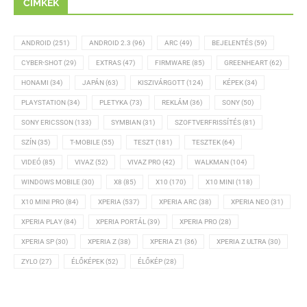
CÍMKÉK
ANDROID
(251)
ANDROID 2.3
(96)
ARC
(49)
BEJELENTÉS
(59)
CYBER-SHOT
(29)
EXTRAS
(47)
FIRMWARE
(85)
GREENHEART
(62)
HONAMI
(34)
JAPÁN
(63)
KISZIVÁRGOTT
(124)
KÉPEK
(34)
PLAYSTATION
(34)
PLETYKA
(73)
REKLÁM
(36)
SONY
(50)
SONY ERICSSON
(133)
SYMBIAN
(31)
SZOFTVERFRISSÍTÉS
(81)
SZÍN
(35)
T-MOBILE
(55)
TESZT
(181)
TESZTEK
(64)
VIDEÓ
(85)
VIVAZ
(52)
VIVAZ PRO
(42)
WALKMAN
(104)
WINDOWS MOBILE
(30)
X8
(85)
X10
(170)
X10 MINI
(118)
X10 MINI PRO
(84)
XPERIA
(537)
XPERIA ARC
(38)
XPERIA NEO
(31)
XPERIA PLAY
(84)
XPERIA PORTÁL
(39)
XPERIA PRO
(28)
XPERIA SP
(30)
XPERIA Z
(38)
XPERIA Z1
(36)
XPERIA Z ULTRA
(30)
ZYLO
(27)
ÉLŐKÉPEK
(52)
ÉLŐKÉP
(28)