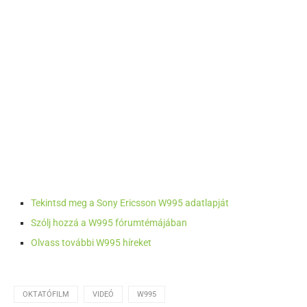
Tekintsd meg a Sony Ericsson W995 adatlapját
Szólj hozzá a W995 fórumtémájában
Olvass további W995 híreket
OKTATÓFILM
VIDEÓ
W995