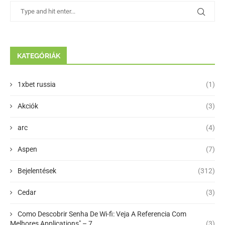
KATEGÓRIÁK
1xbet russia
(1)
Akciók
(3)
arc
(4)
Aspen
(7)
Bejelentések
(312)
Cedar
(3)
Como Descobrir Senha De Wi-fi: Veja A Referencia Com
Melhores Applications" – 7
(3)