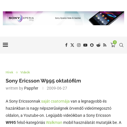
0
Hírek
Videók
Sony Ericsson W995 oktatófilm
written by
Pappfer
2009-06-27
A Sony Ericssonnak
saját csatornája
van a legnagyobb és
hazánkban is nagy népszerűségnek örvendő videómegosztó
oldalon, a Youtube-on. Legújabb videóikban a Sony Ericsson
W995
felső-kategóriás
Walkman
mobil használatát mutatják be. A