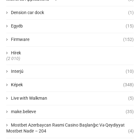
Dension car dock
(1)
Egyéb
(15)
Firmware
(152)
Hírek
(2 010)
Interjú
(10)
Képek
(348)
Live with Walkman
(5)
make.believe
(35)
Mostbet Azerbaycan Rəsmi Casino Başlanğıc Və Qeydiyyat
Mostbet Nadir – 204
(4)