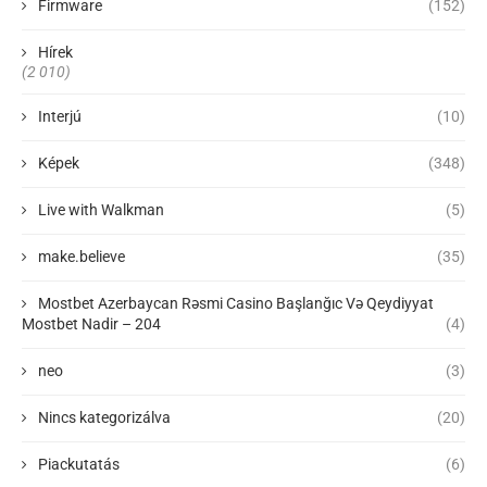
Firmware
(152)
Hírek
(2 010)
Interjú
(10)
Képek
(348)
Live with Walkman
(5)
make.believe
(35)
Mostbet Azerbaycan Rəsmi Casino Başlanğıc Və Qeydiyyat
Mostbet Nadir – 204
(4)
neo
(3)
Nincs kategorizálva
(20)
Piackutatás
(6)