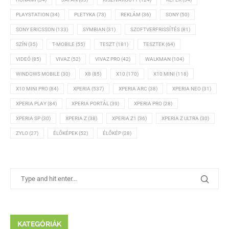
PLAYSTATION
(34)
PLETYKA
(73)
REKLÁM
(36)
SONY
(50)
SONY ERICSSON
(133)
SYMBIAN
(31)
SZOFTVERFRISSÍTÉS
(81)
SZÍN
(35)
T-MOBILE
(55)
TESZT
(181)
TESZTEK
(64)
VIDEÓ
(85)
VIVAZ
(52)
VIVAZ PRO
(42)
WALKMAN
(104)
WINDOWS MOBILE
(30)
X8
(85)
X10
(170)
X10 MINI
(118)
X10 MINI PRO
(84)
XPERIA
(537)
XPERIA ARC
(38)
XPERIA NEO
(31)
XPERIA PLAY
(84)
XPERIA PORTÁL
(39)
XPERIA PRO
(28)
XPERIA SP
(30)
XPERIA Z
(38)
XPERIA Z1
(36)
XPERIA Z ULTRA
(30)
ZYLO
(27)
ÉLŐKÉPEK
(52)
ÉLŐKÉP
(28)
KATEGÓRIÁK