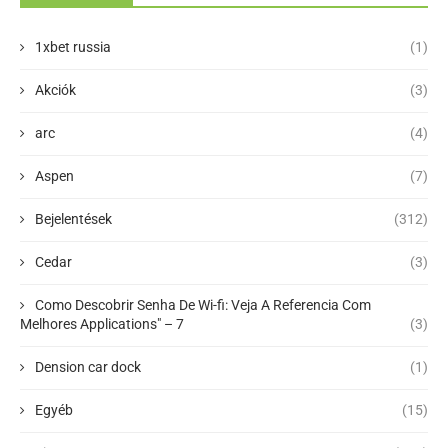
1xbet russia
(1)
Akciók
(3)
arc
(4)
Aspen
(7)
Bejelentések
(312)
Cedar
(3)
Como Descobrir Senha De Wi-fi: Veja A Referencia Com
Melhores Applications" – 7
(3)
Dension car dock
(1)
Egyéb
(15)