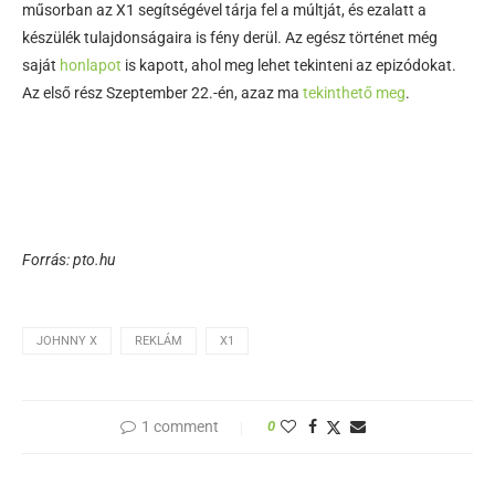
műsorban az X1 segítségével tárja fel a múltját, és ezalatt a
készülék tulajdonságaira is fény derül. Az egész történet még
saját
honlapot
is kapott, ahol meg lehet tekinteni az epizódokat.
Az első rész Szeptember 22.-én, azaz ma
tekinthető meg
.
Forrás: pto.hu
JOHNNY X
REKLÁM
X1
1 comment
0