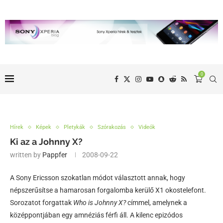
0
Hírek
Képek
Pletykák
Szórakozás
Videók
Ki az a Johnny X?
written by
Pappfer
2008-09-22
A Sony Ericsson szokatlan módot választott annak, hogy
népszerűsítse a hamarosan forgalomba kerülő X1 okostelefont.
Sorozatot forgattak
Who is Johnny X?
címmel, amelynek a
középpontjában egy amnéziás férfi áll. A kilenc epizódos