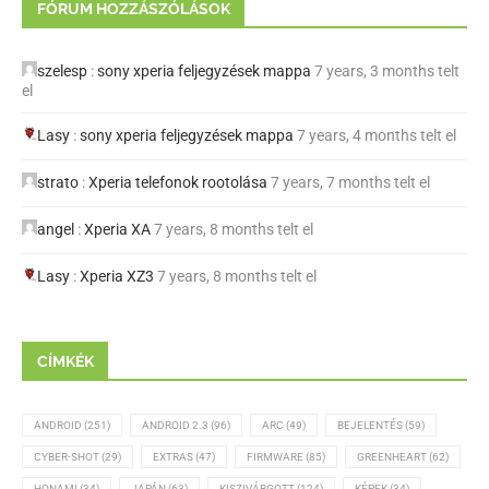
FÓRUM HOZZÁSZÓLÁSOK
szelesp
:
sony xperia feljegyzések mappa
7 years, 3 months telt
el
Lasy
:
sony xperia feljegyzések mappa
7 years, 4 months telt el
strato
:
Xperia telefonok rootolása
7 years, 7 months telt el
angel
:
Xperia XA
7 years, 8 months telt el
Lasy
:
Xperia XZ3
7 years, 8 months telt el
CÍMKÉK
ANDROID
(251)
ANDROID 2.3
(96)
ARC
(49)
BEJELENTÉS
(59)
CYBER-SHOT
(29)
EXTRAS
(47)
FIRMWARE
(85)
GREENHEART
(62)
HONAMI
(34)
JAPÁN
(63)
KISZIVÁRGOTT
(124)
KÉPEK
(34)